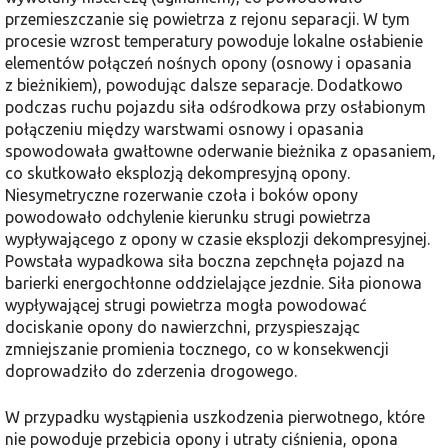
przemieszczanie się powietrza z rejonu separacji. W tym
procesie wzrost temperatury powoduje lokalne osłabienie
elementów połączeń nośnych opony (osnowy i opasania
z bieżnikiem), powodując dalsze separacje. Dodatkowo
podczas ruchu pojazdu siła odśrodkowa przy osłabionym
połączeniu między warstwami osnowy i opasania
spowodowała gwałtowne oderwanie bieżnika z opasaniem,
co skutkowało eksplozją dekompresyjną opony.
Niesymetryczne rozerwanie czoła i boków opony
powodowało odchylenie kierunku strugi powietrza
wypływającego z opony w czasie eksplozji dekompresyjnej.
Powstała wypadkowa siła boczna zepchnęła pojazd na
barierki energochłonne oddzielające jezdnie. Siła pionowa
wypływającej strugi powietrza mogła powodować
dociskanie opony do nawierzchni, przyspieszając
zmniejszanie promienia tocznego, co w konsekwencji
doprowadziło do zderzenia drogowego.
W przypadku wystąpienia uszkodzenia pierwotnego, które
nie powoduje przebicia opony i utraty ciśnienia, opona