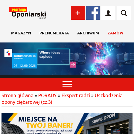
MAGAZYN
PRENUMERATA
ARCHIWUM
ZAMÓW
Strona główna
»
PORADY
»
Ekspert radzi
»
Uszkodzenia
opony ciężarowej (cz.3)