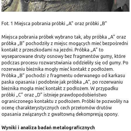
Fot. 1 Miejsca pobrania próbki „A” oraz próbki „B”
Miejsca pobrania próbek wybrano tak, aby próbka „A” oraz
próbka „B” pochodziły z miejsc mogących mieć bezpośredni
kontakt z przeszkodami na jezdni. Próbka „A” to
wyseparowane druty osnowy bez fragmentów gumy, które
podczas procesu rozwarstwiania oddzieliły się od gumy. Po
rozerwaniu bieżnika mogły mieć kontakt z podłożem.
Próbka „B” pochodzi z fragmentu oderwanego od karkasu
paska opasania i podobnie jak próbka „A”, po rozerwaniu
bieżnika mogła mieć kontakt z podłożem. W przypadku
próbki „C” oraz „D” istnieje prawdopodobieństwo
ograniczonego kontaktu z podłożem. Próbki te pozwoliły na
ocenę charakterystycznych cech przełomów drutów
opasania związanych z gwałtowną dekompresją opony.
Wyniki i analiza badań metalograficznych