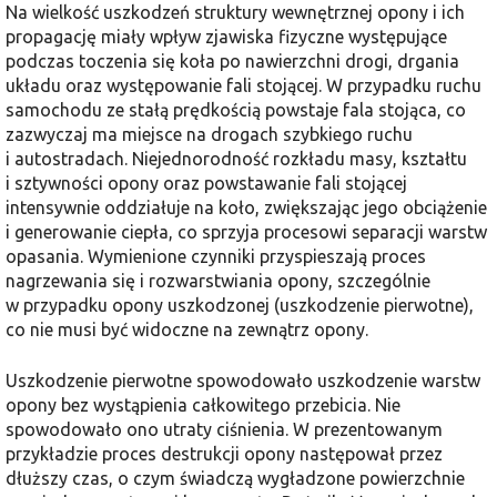
Na wielkość uszkodzeń struktury wewnętrznej opony i ich
propagację miały wpływ zjawiska fizyczne występujące
podczas toczenia się koła po nawierzchni drogi, drgania
układu oraz występowanie fali stojącej. W przypadku ruchu
samochodu ze stałą prędkością powstaje fala stojąca, co
zazwyczaj ma miejsce na drogach szybkiego ruchu
i autostradach. Niejednorodność rozkładu masy, kształtu
i sztywności opony oraz powstawanie fali stojącej
intensywnie oddziałuje na koło, zwiększając jego obciążenie
i generowanie ciepła, co sprzyja procesowi separacji warstw
opasania. Wymienione czynniki przyspieszają proces
nagrzewania się i rozwarstwiania opony, szczególnie
w przypadku opony uszkodzonej (uszkodzenie pierwotne),
co nie musi być widoczne na zewnątrz opony.
Uszkodzenie pierwotne spowodowało uszkodzenie warstw
opony bez wystąpienia całkowitego przebicia. Nie
spowodowało ono utraty ciśnienia. W prezentowanym
przykładzie proces destrukcji opony następował przez
dłuższy czas, o czym świadczą wygładzone powierzchnie