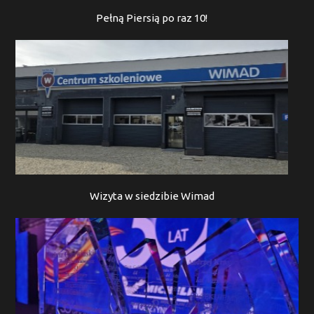
Pełną Piersią po raz 10!
Wizyta w siedzibie Wimad