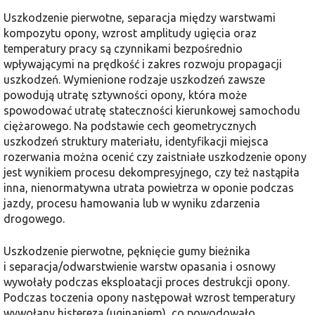
Uszkodzenie pierwotne, separacja między warstwami
kompozytu opony, wzrost amplitudy ugięcia oraz
temperatury pracy są czynnikami bezpośrednio
wpływającymi na prędkość i zakres rozwoju propagacji
uszkodzeń. Wymienione rodzaje uszkodzeń zawsze
powodują utratę sztywności opony, która może
spowodować utratę stateczności kierunkowej samochodu
ciężarowego. Na podstawie cech geometrycznych
uszkodzeń struktury materiału, identyfikacji miejsca
rozerwania można ocenić czy zaistniałe uszkodzenie opony
jest wynikiem procesu dekompresyjnego, czy też nastąpiła
inna, nienormatywna utrata powietrza w oponie podczas
jazdy, procesu hamowania lub w wyniku zdarzenia
drogowego.
Uszkodzenie pierwotne, pęknięcie gumy bieżnika
i separacja/odwarstwienie warstw opasania i osnowy
wywołały podczas eksploatacji proces destrukcji opony.
Podczas toczenia opony następował wzrost temperatury
wywołany histerezą (uginaniem), co powodowało