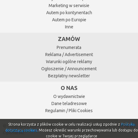
Marketing w serwisie
Autem po kontynentach
Autem po Europie
Inne
ZAMÓW
Prenumerata
Reklama / Advertisement
Warunki ogólne reklamy
Ogłoszenie / Announcement
Bezpłatny newsletter
O NAS
O wydawnictwie
Dane teladresowe
Regulamin / Pliki Cookies
Strona korzysta z plików cookie w celu realizacji usług zgodnie z
Polityką
© Copyright 2026 Przegląd
Projektowanie stron Toruń
dotyczącą cookies
. Możesz określić warunki przechowywania lub dostępu do
Oponiarski
cookie w Twojej przeglądarce