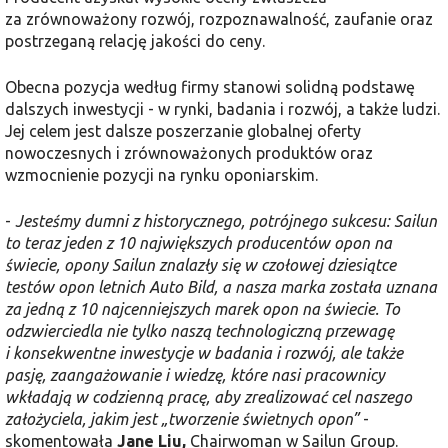
za zrównoważony rozwój, rozpoznawalność, zaufanie oraz
postrzeganą relację jakości do ceny.
Obecna pozycja według firmy stanowi solidną podstawę
dalszych inwestycji - w rynki, badania i rozwój, a także ludzi.
Jej celem jest dalsze poszerzanie globalnej oferty
nowoczesnych i zrównoważonych produktów oraz
wzmocnienie pozycji na rynku oponiarskim.
-
Jesteśmy dumni z historycznego, potrójnego sukcesu: Sailun
to teraz jeden z 10 największych producentów opon na
świecie, opony Sailun znalazły się w czołowej dziesiątce
testów opon letnich Auto Bild, a nasza marka została uznana
za jedną z 10 najcenniejszych marek opon na świecie. To
odzwierciedla nie tylko naszą technologiczną przewagę
i konsekwentne inwestycje w badania i rozwój, ale także
pasję, zaangażowanie i wiedzę, które nasi pracownicy
wkładają w codzienną pracę, aby zrealizować cel naszego
założyciela, jakim jest „tworzenie świetnych opon”
-
skomentowała
Jane Liu,
Chairwoman w Sailun Group.