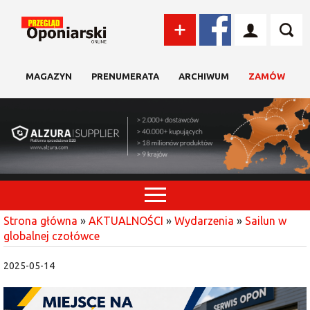
MAGAZYN
PRENUMERATA
ARCHIWUM
ZAMÓW
Strona główna
»
AKTUALNOŚCI
»
Wydarzenia
»
Sailun w
globalnej czołówce
2025-05-14