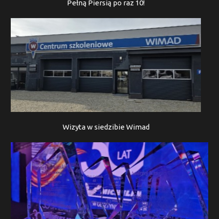
Pełną Piersią po raz 10!
Wizyta w siedzibie Wimad