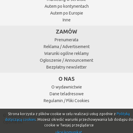
Autem po kontynentach
Autem po Europie
Inne
ZAMÓW
Prenumerata
Reklama / Advertisement
Warunki ogólne reklamy
Ogłoszenie / Announcement
Bezpłatny newsletter
O NAS
O wydawnictwie
Dane teladresowe
Regulamin / Pliki Cookies
Strona korzysta z plików cookie w celu realizacji usług zgodnie z
Polityką
© Copyright 2026 Przegląd
Projektowanie stron Toruń
dotyczącą cookies
. Możesz określić warunki przechowywania lub dostępu do
Oponiarski
cookie w Twojej przeglądarce
ukryj komunikat