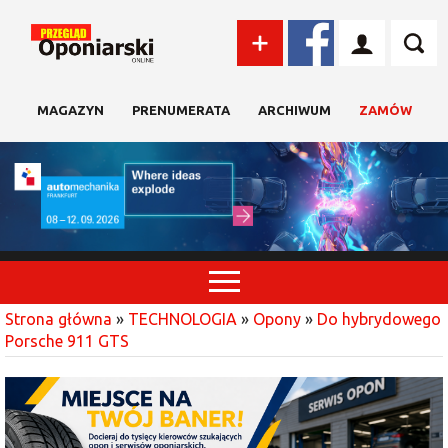
MAGAZYN
PRENUMERATA
ARCHIWUM
ZAMÓW
Strona główna
»
TECHNOLOGIA
»
Opony
»
Do hybrydowego
Porsche 911 GTS