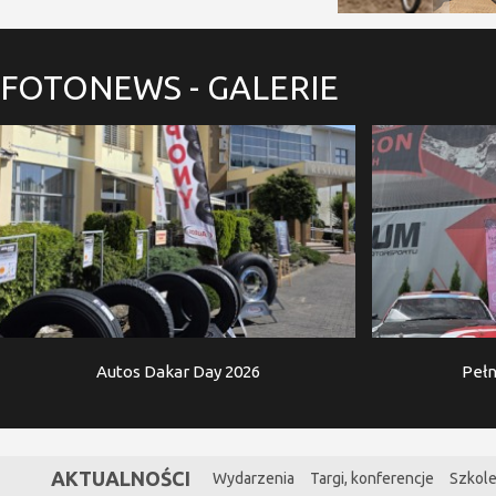
FOTONEWS
- GALERIE
Autos Dakar Day 2026
Pełn
AKTUALNOŚCI
Wydarzenia
Targi, konferencje
Szkole