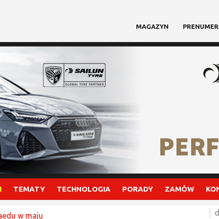
MAGAZYN
PRENUMER
I
TEMATY
TECHNOLOGIA
PORADY
ZAMÓW
KO
d
xaedu w maju