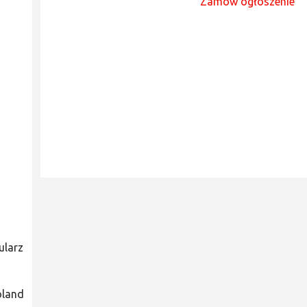
Zamów ogłoszenie
ularz
oland