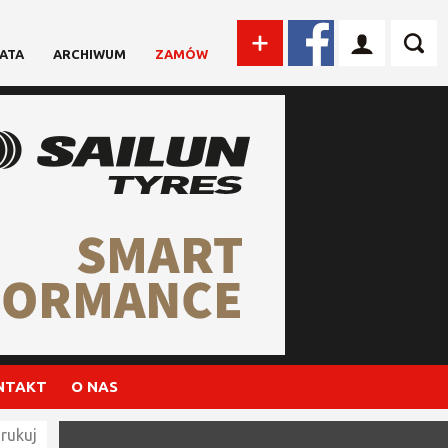
ATA
ARCHIWUM
ZAMÓW
NTAKT
O NAS
rukuj