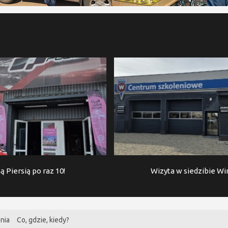
ą Piersią po raz 10!
Wizyta w siedzibie W
nia
Co, gdzie, kiedy?