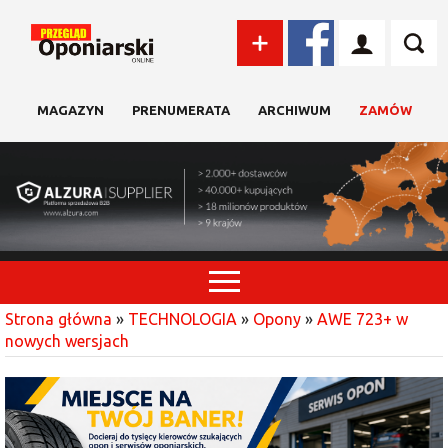
MAGAZYN
PRENUMERATA
ARCHIWUM
ZAMÓW
Strona główna
»
TECHNOLOGIA
»
Opony
»
AWE 723+ w
nowych wersjach