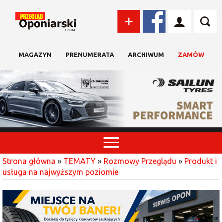
MAGAZYN
PRENUMERATA
ARCHIWUM
ZAMÓW
Strona główna
»
TEMATY
»
Rozmowy Przeglądu
»
Produkt i
usługa na najwyższym poziomie