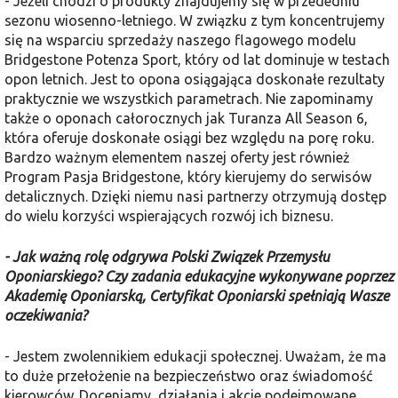
- Jeżeli chodzi o produkty znajdujemy się w przededniu
sezonu wiosenno-letniego. W związku z tym koncentrujemy
się na wsparciu sprzedaży naszego flagowego modelu
Bridgestone Potenza Sport, który od lat dominuje w testach
opon letnich. Jest to opona osiągająca doskonałe rezultaty
praktycznie we wszystkich parametrach. Nie zapominamy
także o oponach całorocznych jak Turanza All Season 6,
która oferuje doskonałe osiągi bez względu na porę roku.
Bardzo ważnym elementem naszej oferty jest również
Program Pasja Bridgestone, który kierujemy do serwisów
detalicznych. Dzięki niemu nasi partnerzy otrzymują dostęp
do wielu korzyści wspierających rozwój ich biznesu.
- Jak ważną rolę odgrywa Polski Związek Przemysłu
Oponiarskiego? Czy zadania edukacyjne wykonywane poprzez
Akademię Oponiarską, Certyfikat Oponiarski spełniają Wasze
oczekiwania?
- Jestem zwolennikiem edukacji społecznej. Uważam, że ma
to duże przełożenie na bezpieczeństwo oraz świadomość
kierowców. Doceniamy działania i akcje podejmowane