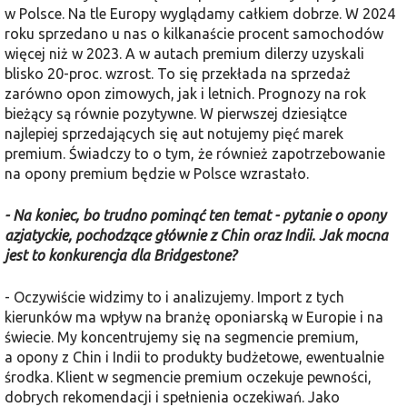
w Polsce. Na tle Europy wyglądamy całkiem dobrze. W 2024
roku sprzedano u nas o kilkanaście procent samochodów
więcej niż w 2023. A w autach premium dilerzy uzyskali
blisko 20-proc. wzrost. To się przekłada na sprzedaż
zarówno opon zimowych, jak i letnich. Prognozy na rok
bieżący są równie pozytywne. W pierwszej dziesiątce
najlepiej sprzedających się aut notujemy pięć marek
premium. Świadczy to o tym, że również zapotrzebowanie
na opony premium będzie w Polsce wzrastało.
- Na koniec, bo trudno pominąć ten temat - pytanie o opony
azjatyckie, pochodzące głównie z Chin oraz Indii. Jak mocna
jest to konkurencja dla Bridgestone?
- Oczywiście widzimy to i analizujemy. Import z tych
kierunków ma wpływ na branżę oponiarską w Europie i na
świecie. My koncentrujemy się na segmencie premium,
a opony z Chin i Indii to produkty budżetowe, ewentualnie
środka. Klient w segmencie premium oczekuje pewności,
dobrych rekomendacji i spełnienia oczekiwań. Jako