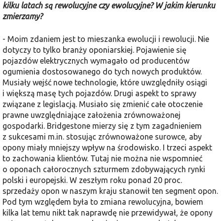
kilku latach są rewolucyjne czy ewolucyjne? W jakim kierunku
zmierzamy?
- Moim zdaniem jest to mieszanka ewolucji i rewolucji. Nie
dotyczy to tylko branży oponiarskiej. Pojawienie się
pojazdów elektrycznych wymagało od producentów
ogumienia dostosowanego do tych nowych produktów.
Musiały wejść nowe technologie, które uwzględniły osiągi
i większą masę tych pojazdów. Drugi aspekt to sprawy
związane z legislacją. Musiało się zmienić całe otoczenie
prawne uwzględniające założenia zrównoważonej
gospodarki. Bridgestone mierzy się z tym zagadnieniem
z sukcesami m.in. stosując zrównoważone surowce, aby
opony miały mniejszy wpływ na środowisko. I trzeci aspekt
to zachowania klientów. Tutaj nie można nie wspomnieć
o oponach całorocznych szturmem zdobywających rynki
polski i europejski. W zeszłym roku ponad 20 proc.
sprzedaży opon w naszym kraju stanowił ten segment opon.
Pod tym względem była to zmiana rewolucyjna, bowiem
kilka lat temu nikt tak naprawdę nie przewidywał, że opony