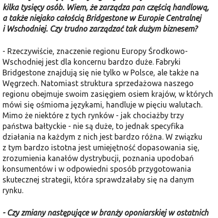
kilka tysięcy osób. Wiem, że zarządza pan częścią handlową,
a także niejako całością Bridgestone w Europie Centralnej
i Wschodniej. Czy trudno zarządzać tak dużym biznesem?
- Rzeczywiście, znaczenie regionu Europy Środkowo-
Wschodniej jest dla koncernu bardzo duże. Fabryki
Bridgestone znajdują się nie tylko w Polsce, ale także na
Węgrzech. Natomiast struktura sprzedażowa naszego
regionu obejmuje swoim zasięgiem osiem krajów, w których
mówi się ośmioma językami, handluje w pięciu walutach.
Mimo że niektóre z tych rynków - jak chociażby trzy
państwa bałtyckie - nie są duże, to jednak specyfika
działania na każdym z nich jest bardzo różna. W związku
z tym bardzo istotna jest umiejętność dopasowania się,
zrozumienia kanałów dystrybucji, poznania upodobań
konsumentów i w odpowiedni sposób przygotowania
skutecznej strategii, która sprawdzałaby się na danym
rynku.
- Czy zmiany następujące w branży oponiarskiej w ostatnich