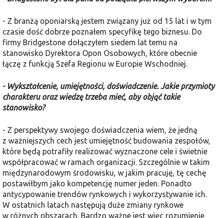
- Z branżą oponiarską jestem związany już od 15 lat i w tym
czasie dość dobrze poznałem specyfikę tego biznesu. Do
firmy Bridgestone dołączyłem siedem lat temu na
stanowisko Dyrektora Opon Osobowych, które obecnie
łączę z funkcją Szefa Regionu w Europie Wschodniej.
- Wykształcenie, umiejętności, doświadczenie. Jakie przymioty
charakteru oraz wiedzę trzeba mieć, aby objąć takie
stanowisko?
- Z perspektywy swojego doświadczenia wiem, że jedną
z ważniejszych cech jest umiejętność budowania zespołów,
które będą potrafiły realizować wyznaczone cele i świetnie
współpracować w ramach organizacji. Szczególnie w takim
międzynarodowym środowisku, w jakim pracuję, tę cechę
postawiłbym jako kompetencję numer jeden. Ponadto
antycypowanie trendów rynkowych i wykorzystywanie ich.
W ostatnich latach następują duże zmiany rynkowe
w różnych obszarach. Bardzo ważne jest więc rozumienie