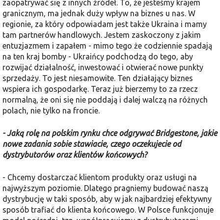
zaopatrywać się z innych źródeł. To, że jesteśmy krajem
granicznym, ma jednak duży wpływ na biznes u nas. W
regionie, za który odpowiadam jest także Ukraina i mamy
tam partnerów handlowych. Jestem zaskoczony z jakim
entuzjazmem i zapałem - mimo tego że codziennie spadają
na ten kraj bomby - Ukraińcy podchodzą do tego, aby
rozwijać działalność, inwestować i otwierać nowe punkty
sprzedaży. To jest niesamowite. Ten działający biznes
wspiera ich gospodarkę. Teraz już bierzemy to za rzecz
normalną, że oni się nie poddają i dalej walczą na różnych
polach, nie tylko na froncie.
- Jaką rolę na polskim rynku chce odgrywać Bridgestone, jakie
nowe zadania sobie stawiacie, czego oczekujecie od
dystrybutorów oraz klientów końcowych?
- Chcemy dostarczać klientom produkty oraz usługi na
najwyższym poziomie. Dlatego pragniemy budować naszą
dystrybucję w taki sposób, aby w jak najbardziej efektywny
sposób trafiać do klienta końcowego. W Polsce funkcjonuje