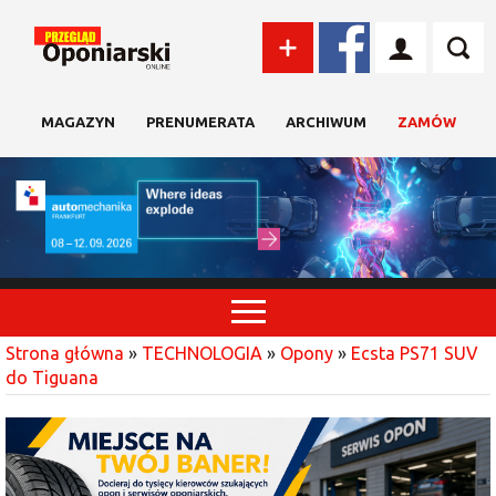
MAGAZYN
PRENUMERATA
ARCHIWUM
ZAMÓW
Strona główna
»
TECHNOLOGIA
»
Opony
»
Ecsta PS71 SUV
do Tiguana