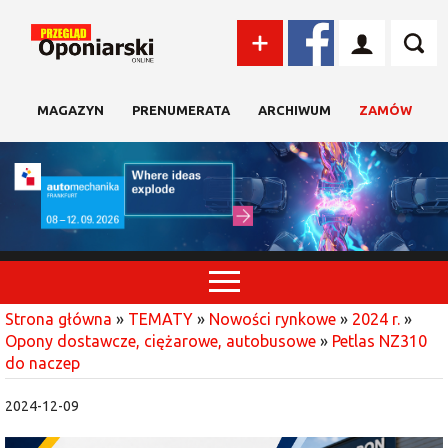
MAGAZYN
PRENUMERATA
ARCHIWUM
ZAMÓW
Strona główna
»
TEMATY
»
Nowości rynkowe
»
2024 r.
»
Opony dostawcze, ciężarowe, autobusowe
»
Petlas NZ310
do naczep
2024-12-09