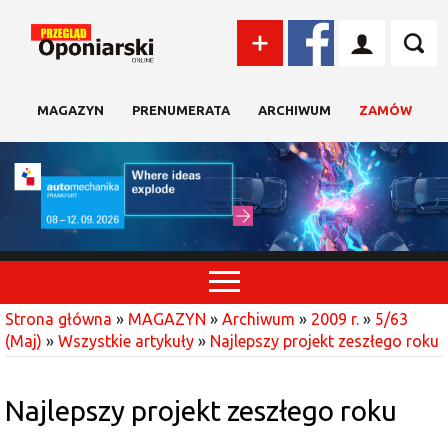
MAGAZYN
PRENUMERATA
ARCHIWUM
ZAMÓW
Strona główna
»
MAGAZYN
»
Archiwum
»
2009 r.
»
5/63
(Maj)
»
Wszystkie artykuły
»
Najlepszy projekt zeszłego roku
Najlepszy projekt zeszłego roku