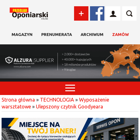
MAGAZYN
PRENUMERATA
ARCHIWUM
ZAMÓW
Strona główna
»
TECHNOLOGIA
»
Wyposażenie
warsztatowe
»
Ulepszony czytnik Goodyeara