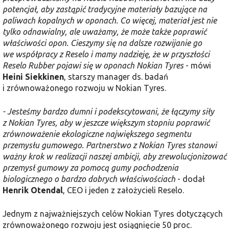
potencjał, aby zastąpić tradycyjne materiały bazujące na
paliwach kopalnych w oponach. Co więcej, materiał jest nie
tylko odnawialny, ale uważamy, że może także poprawić
właściwości opon.
Cieszymy się na dalsze rozwijanie go
we współpracy z Reselo i mamy nadzieję, że w przyszłości
Reselo Rubber pojawi się w oponach Nokian Tyres
- mówi
Heini Siekkinen
, starszy manager ds. badań
i zrównoważonego rozwoju w Nokian Tyres.
- Jesteśmy bardzo dumni i podekscytowani, że łączymy siły
z Nokian Tyres, aby w jeszcze większym stopniu poprawić
zrównoważenie ekologiczne największego segmentu
przemysłu gumowego. Partnerstwo z Nokian Tyres stanowi
ważny krok w realizacji naszej ambicji, aby zrewolucjonizować
przemysł gumowy za pomocą gumy pochodzenia
biologicznego o bardzo dobrych właściwościach
- dodał
Henrik Otendal
, CEO i jeden z założycieli Reselo.
Jednym z najważniejszych celów Nokian Tyres dotyczących
zrównoważonego rozwoju jest osiągnięcie 50 proc.