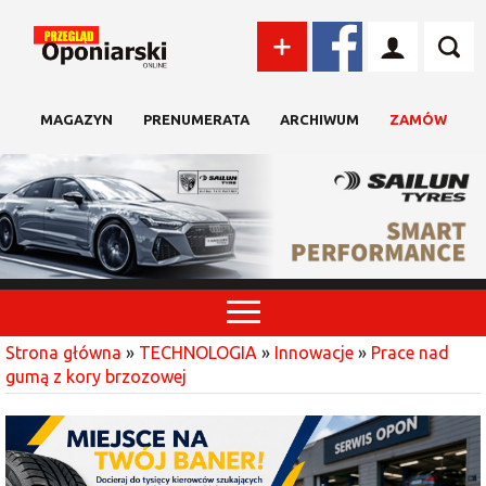
MAGAZYN
PRENUMERATA
ARCHIWUM
ZAMÓW
Strona główna
»
TECHNOLOGIA
»
Innowacje
»
Prace nad
gumą z kory brzozowej