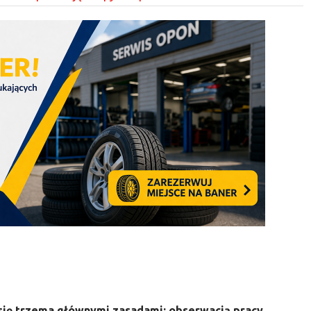
 się trzema głównymi zasadami: obserwacją pracy