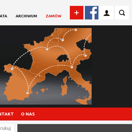
ATA
ARCHIWUM
ZAMÓW
NTAKT
O NAS
rukuj