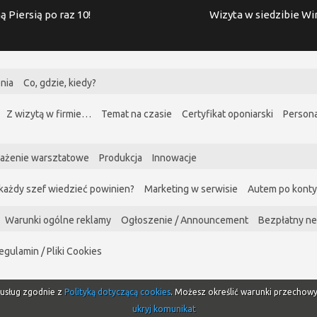
ą Piersią po raz 10!
Wizyta w siedzibie W
nia
Co, gdzie, kiedy?
Z wizytą w firmie…
Temat na czasie
Certyfikat oponiarski
Persona
ażenie warsztatowe
Produkcja
Innowacje
każdy szef wiedzieć powinien?
Marketing w serwisie
Autem po kont
Warunki ogólne reklamy
Ogłoszenie / Announcement
Bezpłatny ne
egulamin / Pliki Cookies
i usług zgodnie z
Polityką dotyczącą cookies
. Możesz określić warunki przechow
ukryj komunikat