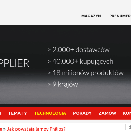
MAGAZYN
PRENUMER
I
TEMATY
TECHNOLOGIA
PORADY
ZAMÓW
KO
d
e
»
Jak powstają lampy Philips?