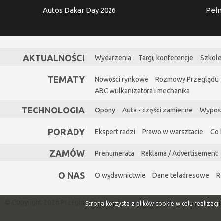
Autos Dakar Day 2026
Pełn
AKTUALNOŚCI
Wydarzenia
Targi, konferencje
Szkole
TEMATY
Nowości rynkowe
Rozmowy Przeglądu
ABC wulkanizatora i mechanika
TECHNOLOGIA
Opony
Auta - części zamienne
Wypos
PORADY
Ekspert radzi
Prawo w warsztacie
Co 
ZAMÓW
Prenumerata
Reklama / Advertisement
O NAS
O wydawnictwie
Dane teladresowe
R
© Copyright 2026 Przegląd Oponiarski
Strona korzysta z plików cookie w celu realizacj