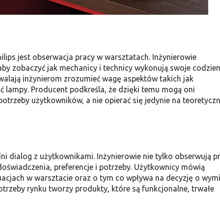
lips jest obserwacja pracy w warsztatach. Inżynierowie
aby zobaczyć jak mechanicy i technicy wykonują swoje codzie
walają inżynierom zrozumieć wagę aspektów takich jak
ć lampy. Producent podkreśla, że dzięki temu mogą oni
otrzeby użytkowników, a nie opierać się jedynie na teoretycz
i dialog z użytkownikami. Inżynierowie nie tylko obserwują p
doświadczenia, preferencje i potrzeby. Użytkownicy mówią
uacjach w warsztacie oraz o tym co wpływa na decyzję o wym
otrzeby rynku tworzy produkty, które są funkcjonalne, trwałe