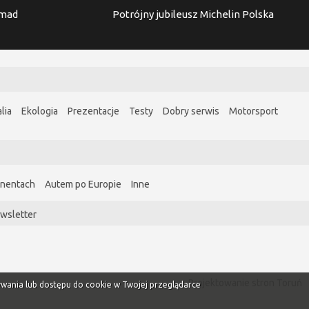
imad
Potrójny jubileusz Michelin Polska
lia
Ekologia
Prezentacje
Testy
Dobry serwis
Motorsport
ynentach
Autem po Europie
Inne
wsletter
Projektowanie stron Toruń
ywania lub dostępu do cookie w Twojej przeglądarce