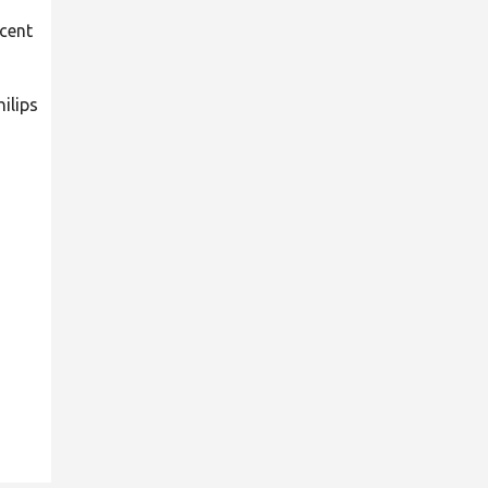
cent
hilips