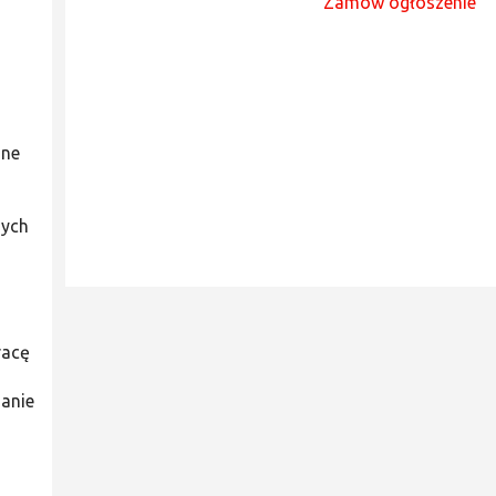
Zamów ogłoszenie
nne
nych
racę
ianie