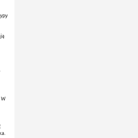
typy
ją
e
. W
ć
ka.