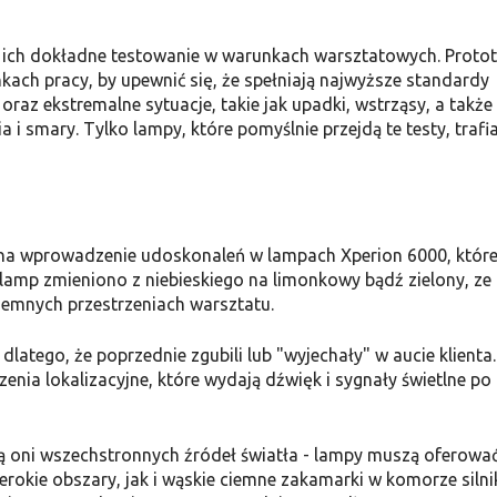
 ich dokładne testowanie w warunkach warsztatowych. Proto
h pracy, by upewnić się, że spełniają najwyższe standardy
oraz ekstremalne sytuacje, takie jak upadki, wstrząsy, a także
 smary. Tylko lampy, które pomyślnie przejdą te testy, trafia
s na wprowadzenie udoskonaleń w lampach Xperion 6000, któr
lamp zmieniono z niebieskiego na limonkowy bądź zielony, ze
ciemnych przestrzeniach warsztatu.
latego, że poprzednie zgubili lub "wyjechały" w aucie klienta
nia lokalizacyjne, które wydają dźwięk i sygnały świetlne po
ą oni wszechstronnych źródeł światła - lampy muszą oferowa
erokie obszary, jak i wąskie ciemne zakamarki w komorze silni