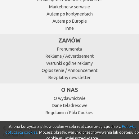
Marketing w serwisie
Autem po kontynentach
Autem po Europie
Inne
ZAMÓW
Prenumerata
Reklama / Advertisement
Warunki ogólne reklamy
Ogłoszenie / Announcement
Bezpłatny newsletter
O NAS
O wydawnictwie
Dane teladresowe
Regulamin / Pliki Cookies
Strona korzysta z plików cookie w celu realizacji usług zgodnie z
Polityką
© Copyright 2026 Przegląd
Projektowanie stron Toruń
dotyczącą cookies
. Możesz określić warunki przechowywania lub dostępu do
Oponiarski
cookie w Twojej przeglądarce