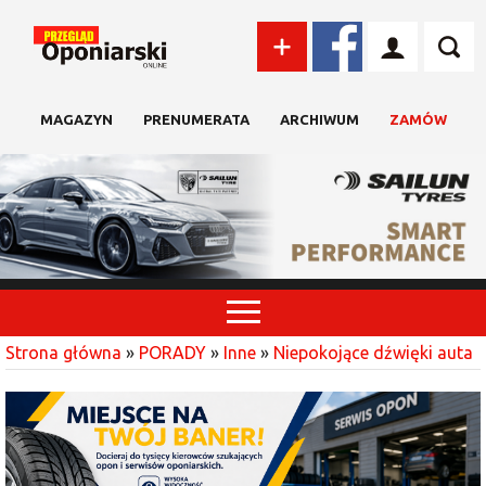
MAGAZYN
PRENUMERATA
ARCHIWUM
ZAMÓW
Strona główna
»
PORADY
»
Inne
»
Niepokojące dźwięki auta