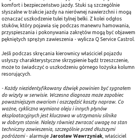
komfort i bezpieczeństwo jazdy​. Stuki są szczególnie
słyszalne w trakcie jazdy na nierównej nawierzchni i mogą
oznaczać uszkodzenie tulei tylnej belki. Z kolei odgłos
stuków, który pojawia się podczas manewru hamowania,
przyspieszania i pokonywania zakrętów mogą być objawem
pękniętych sprężyn zawieszenia - wylicza Q Service Castrol.
Jeśli podczas skręcania kierownicy właściciel pojazdu
usłyszy charakterystyczne skrzypienie bądź trzeszczenie,
może to świadczyć o uszkodzeniu górnego łożyska kolumn
resorujących.
- Każdy niezidentyfikowany dźwięk powinien być sygnałem
do wizyty w serwisie. Wczesna diagnoza może zapobiec
poważniejszym awariom i oszczędzić koszty napraw. Co
ważne, cykliczna wymiana oleju i innych płynów
eksploatacyjnych jest kluczowa w utrzymaniu silnika
w dobrym stanie. Należy również zwracać uwagę na stan
techniczny zawieszenia, szczególnie przed dłuższymi
podróżami
- alarmuje
Jarosław Wawrzyniak
, właściciel