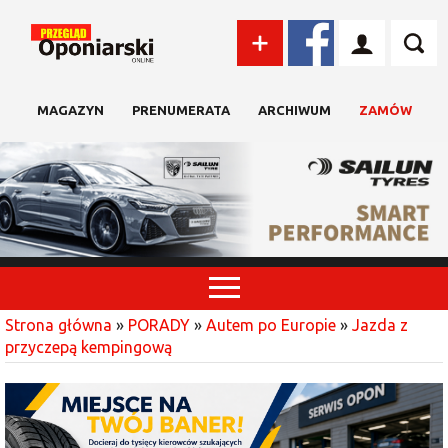
MAGAZYN
PRENUMERATA
ARCHIWUM
ZAMÓW
Strona główna
»
PORADY
»
Autem po Europie
»
Jazda z
przyczepą kempingową