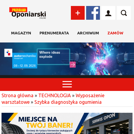
MAGAZYN
PRENUMERATA
ARCHIWUM
ZAMÓW
Strona główna
»
TECHNOLOGIA
»
Wyposażenie
warsztatowe
»
Szybka diagnostyka ogumienia