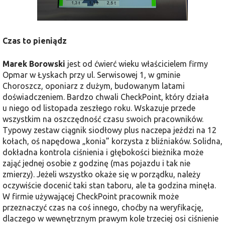
Czas to pieniądz
Marek Borowski
jest od ćwierć wieku właścicielem firmy
Opmar w Łyskach przy ul. Serwisowej 1, w gminie
Choroszcz, oponiarz z dużym, budowanym latami
doświadczeniem. Bardzo chwali CheckPoint, który działa
u niego od listopada zeszłego roku. Wskazuje przede
wszystkim na oszczędność czasu swoich pracowników.
Typowy zestaw ciągnik siodłowy plus naczepa jeździ na 12
kołach, oś napędowa „konia” korzysta z bliźniaków. Solidna,
dokładna kontrola ciśnienia i głębokości bieżnika może
zająć jednej osobie z godzinę (mas pojazdu i tak nie
zmierzy). Jeżeli wszystko okaże się w porządku, należy
oczywiście docenić taki stan taboru, ale ta godzina minęła.
W firmie używającej CheckPoint pracownik może
przeznaczyć czas na coś innego, choćby na weryfikację,
dlaczego w wewnętrznym prawym kole trzeciej osi ciśnienie