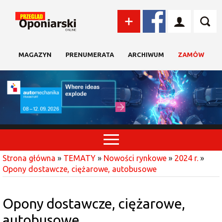
MAGAZYN
PRENUMERATA
ARCHIWUM
ZAMÓW
Strona główna
»
TEMATY
»
Nowości rynkowe
»
2024 r.
»
Opony dostawcze, ciężarowe, autobusowe
Opony dostawcze, ciężarowe,
autobusowe