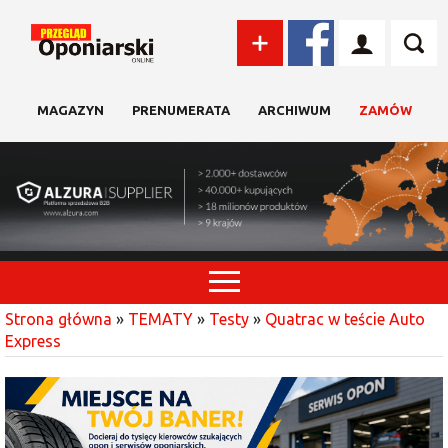
MAGAZYN
PRENUMERATA
ARCHIWUM
ZAMÓW
Strona główna
»
TEMATY
»
Testy
»
Quatrac w teście Auto
Express