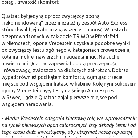
osiągi, trwałość i komfort.
Quatrac był jedyną oprócz zwycięzcy oponą
„rekomendowaną” przez niezależny zespół Auto Express
,
który chwalił jej całoroczną wszechstronność. W testach
przeprowadzonych w zakładzie TRIWO w Pferdsfeld
w Niemczech, opona Vredestein uzyskała podobne wyniki
do zwycięzcy testu ogólnego w kategoriach prowadzenia,
koła na mokrej nawierzchni i aquaplaningu. Na suchej
nawierzchni Quatrac zapewniał dobrą przyczepność
i równowagę, zwłaszcza na dłuższych zakrętach. Dobrze
wypadł również pod kątem komfortu, zajmując trzecie
miejsce pod względem hałasu w kabinie. Kolejnym sukcesem
opony Vredestein były testy na śniegu Auto Express
w Szwecji, gdzie Quatrac zajął pierwsze miejsce pod
względem hamowania.
-
Marka Vredestein odegrała kluczową rolę we wprowadzeniu
na rynek pierwszych opon całorocznych trzy dekady temu i od
tego czasu dużo inwestujemy, aby utrzymać naszą reputację