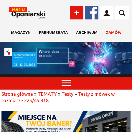
MAGAZYN
PRENUMERATA
ARCHIWUM
ZAMÓW
Strona główna
»
TEMATY
»
Testy
»
Testy zimówek w
rozmiarze 225/45 R18