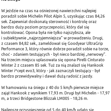
W jeździe na czas na ośnieżonej nawierzchni najlepiej
poradził sobie Michelin Pilot Alpin 5, uzyskując czas 84,26
sek. Zapewniał doskonałą sterowność i kontrolę oraz
bardzo duży poziom przyczepności, który dał się
kontrolować. Opona była nie tylko najszybsza, ale
i subiektywnie „najprzyjemniejsza” w prowadzeniu. Drugi,
z czasem 84,82 sek., zameldował się Goodyear UltraGrip
Performance 3, który równie dobrze poradził sobie na torze,
choć - zdaniem testujących - był nieco bardziej „nerwowy”.
Na trzecim miejscu uplasowała się opona Pirelli Cinturato
Winter 2 z czasem 85 sek. Tuż za nią znalazł się Hankook
Winter i*cept evo3, który - jak zaznaczyli testujący - był
bardzo przewidywalny i dawał dużą radość z jazdy.
W hamowaniu na śniegu z 40 do 5 km/h pierwsze miejsce
zajął Hankook z wynikiem 17,93 m. Drugi był Michelin - 17,97
m, a trzeci Bridgestone Blizzak LM005 - 18,26 m.
Najlepsze przyspieszenie od 5 do 40 km/h udało się