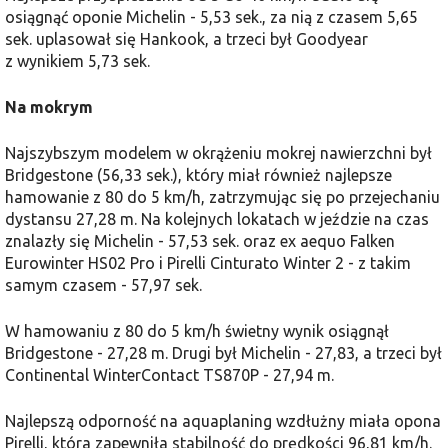
osiągnąć oponie Michelin - 5,53 sek., za nią z czasem 5,65
sek. uplasował się Hankook, a trzeci był Goodyear
z wynikiem 5,73 sek.
Na mokrym
Najszybszym modelem w okrążeniu mokrej nawierzchni był
Bridgestone (56,33 sek.), który miał również najlepsze
hamowanie z 80 do 5 km/h, zatrzymując się po przejechaniu
dystansu 27,28 m. Na kolejnych lokatach w jeździe na czas
znalazły się Michelin - 57,53 sek. oraz ex aequo Falken
Eurowinter HS02 Pro i Pirelli Cinturato Winter 2 - z takim
samym czasem - 57,97 sek.
W hamowaniu z 80 do 5 km/h świetny wynik osiągnął
Bridgestone - 27,28 m. Drugi był Michelin - 27,83, a trzeci był
Continental WinterContact TS870P - 27,94 m.
Najlepszą odporność na aquaplaning wzdłużny miała opona
Pirelli, która zapewniła stabilność do prędkości 96,81 km/h.