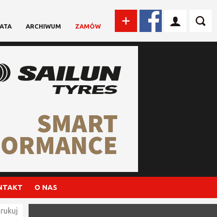
ATA
ARCHIWUM
ZAMÓW
NTAKT
O NAS
rukuj