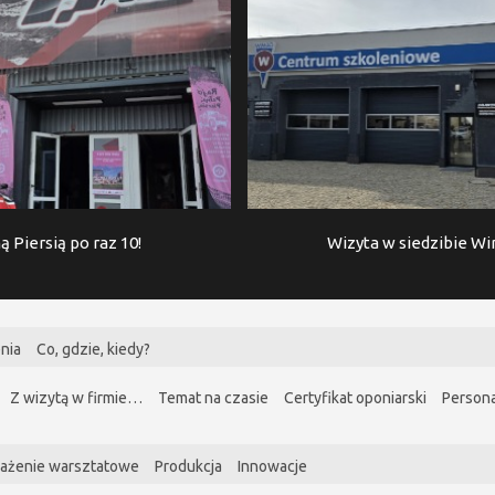
ą Piersią po raz 10!
Wizyta w siedzibie W
nia
Co, gdzie, kiedy?
Z wizytą w firmie…
Temat na czasie
Certyfikat oponiarski
Persona
ażenie warsztatowe
Produkcja
Innowacje