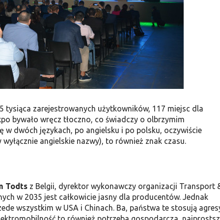
 tysiąca zarejestrowanych użytkowników, 117 miejsc dla
xpo bywało wręcz tłoczno, co świadczy o olbrzymim
ę w dwóch językach, po angielsku i po polsku, oczywiście
 wyłącznie angielskie nazwy), to również znak czasu.
am Todts
z Belgii, dyrektor wykonawczy organizacji Transport 
ych w 2035 jest całkowicie jasny dla producentów. Jednak
ede wszystkim w USA i Chinach. Ba, państwa te stosują agre
Elektromobilność to również potrzeba gospodarcza, najprosts