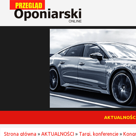
AKTUALNOŚC
Strona główna
»
AKTUALNOŚCI
»
Targi, konferencje
»
Kongr