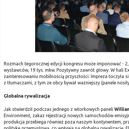
Rozmach tegorocznej edycji kongresu może imponować - 2,5
wystawców, 19 tys. mkw. Pozytywny zawrót głowy. W hali E
zainteresowaniu mobilnością przyszłości. Impreza toczyła si
z tłumaczami, z tym że obcy bywał ważniejszy (panele nosiły
Globalna rywalizacja
Jak stwierdził podczas jednego z wtorkowych paneli
Willi
Environment, zakaz rejestracji nowych samochodów emisyjn
produkcja przebiega również poza naszym kontynentem, prz
politykę przemysłową, co wpływa na globalną rywalizację. 