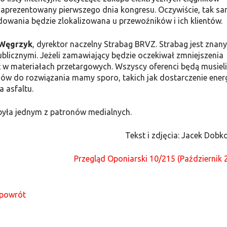
 zaprezentowany pierwszego dnia kongresu. Oczywiście, tak s
dowania będzie zlokalizowana u przewoźników i ich klientów.
 Węgrzyk
, dyrektor naczelny Strabag BRVZ. Strabag jest znany
licznymi. Jeżeli zamawiający będzie oczekiwał zmniejszenia
eć w materiałach przetargowych. Wszyscy oferenci będą musieli
ów do rozwiązania mamy sporo, takich jak dostarczenie energ
 asfaltu.
była jednym z patronów medialnych.
Tekst i zdjęcia: Jacek Dobk
Przegląd Oponiarski 10/215 (Październik 
powrót