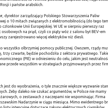
Rosji i państw arabskich.
ur
, dyrektor zarządzający Polskiego Stowarzyszenia Paliw
wej o 10 mitach związanych z elektromobilnością (do tego te
 członkowie Unii Europejskiej. W UE w sierpniu pierwszy raz
ut osobowych na prąd, czyli co piąty wóz z salonu był BEV-em
rwszy zarejestrowano więcej elektryków niż diesli.
to wszystko olbrzymiej pomocy publicznej. Owszem, rządy mu
 trzy czwarte, będzie pochodziła z sektora prywatnego. Taki
onomicznego (PIE) w odniesieniu do celu, jakim jest neutralnoś
ane przede wszystkim w strategiach przyjmowanych przez fir
h jest do wyobrażenia, o tyle znacznie większe wyzwanie sta
ych. Żeby daleko nie szukać argumentów, w Polsce nie mamy
ciężarowych, o zestawach z naczepami nie wspominając. Firma
rszawskim Nadarzynie w ciągu miesiąca. Mimo ewidentnego b
ło listy intencyjne dotyczące zakupu elektrycznych ciągników