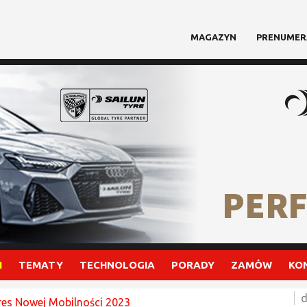
MAGAZYN
PRENUMER
I
TEMATY
TECHNOLOGIA
PORADY
ZAMÓW
KO
d
es Nowej Mobilności 2023