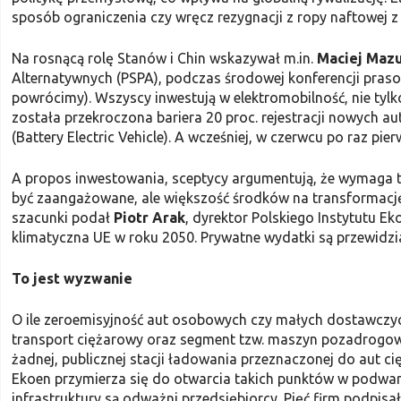
sposób ograniczenia czy wręcz rezygnacji z ropy naftowej z 
Na rosnącą rolę Stanów i Chin wskazywał m.in.
Maciej Maz
Alternatywnych (PSPA), podczas środowej konferencji praso
powrócimy). Wszyscy inwestują w elektromobilność, nie tylko
została przekroczona bariera 20 proc. rejestracji nowych a
(Battery Electric Vehicle). A wcześniej, w czerwcu po raz pie
A propos inwestowania, sceptycy argumentują, że wymaga 
być zaangażowane, ale większość środków na transformację,
szacunki podał
Piotr Arak
, dyrektor Polskiego Instytutu Ek
klimatyczna UE w roku 2050. Prywatne wydatki są przewidzi
To jest wyzwanie
O ile zeroemisyjność aut osobowych czy małych dostawczyc
transport ciężarowy oraz segment tzw. maszyn pozadrogow
żadnej, publicznej stacji ładowania przeznaczonej do aut 
Ekoen przymierza się do otwarcia takich punktów w podwa
infrastruktury są odważni przedsiębiorcy. Pięć firm podpisa