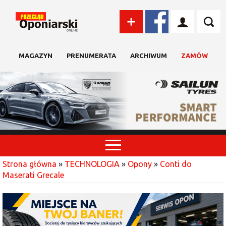
MAGAZYN
PRENUMERATA
ARCHIWUM
ZAMÓW
Strona główna
»
TECHNOLOGIA
»
Opony
»
Conti do
Maserati Grecale