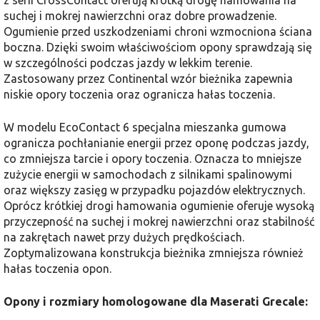
z serii CrossContact oferują krótką drogę hamowania na
suchej i mokrej nawierzchni oraz dobre prowadzenie.
Ogumienie przed uszkodzeniami chroni wzmocniona ściana
boczna. Dzięki swoim właściwościom opony sprawdzają się
w szczególności podczas jazdy w lekkim terenie.
Zastosowany przez Continental wzór bieżnika zapewnia
niskie opory toczenia oraz ogranicza hałas toczenia.
W modelu EcoContact 6 specjalna mieszanka gumowa
ogranicza pochłanianie energii przez oponę podczas jazdy,
co zmniejsza tarcie i opory toczenia. Oznacza to mniejsze
zużycie energii w samochodach z silnikami spalinowymi
oraz większy zasięg w przypadku pojazdów elektrycznych.
Oprócz krótkiej drogi hamowania ogumienie oferuje wysoką
przyczepność na suchej i mokrej nawierzchni oraz stabilność
na zakrętach nawet przy dużych prędkościach.
Zoptymalizowana konstrukcja bieżnika zmniejsza również
hałas toczenia opon.
Opony i rozmiary homologowane dla Maserati Grecale: