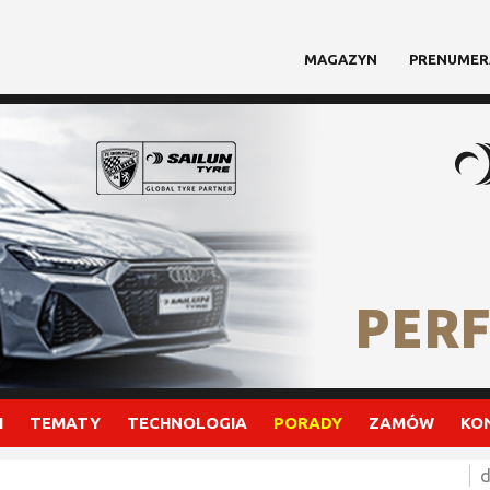
MAGAZYN
PRENUMER
I
TEMATY
TECHNOLOGIA
PORADY
ZAMÓW
KO
d