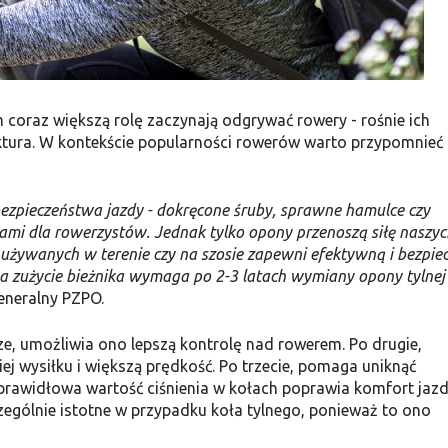
coraz większą rolę zaczynają odgrywać rowery - rośnie ich
uktura. W kontekście popularności rowerów warto przypomnieć 
zpieczeństwa jazdy - dokręcone śruby, sprawne hamulce czy
ami dla rowerzystów. Jednak tylko opony przenoszą siłę naszyc
używanych w terenie czy na szosie zapewni efektywną i bezpie
a zużycie bieżnika wymaga po 2-3 latach wymiany opony tylnej 
generalny PZPO.
ze, umożliwia ono lepszą kontrolę nad rowerem. Po drugie,
j wysiłku i większą prędkość. Po trzecie, pomaga uniknąć
 prawidłowa wartość ciśnienia w kołach poprawia komfort jaz
zególnie istotne w przypadku koła tylnego, ponieważ to ono