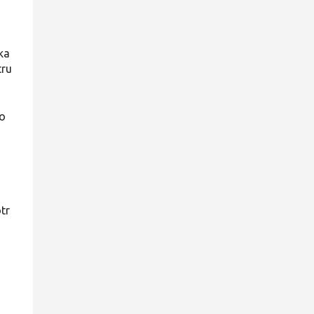
ka
tru
co
tr