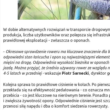
W dobie alternatywnych rozwiązań w transporcie drogowym 
produkcja, liczba użytkowników oraz polepsza się infrastr
prawidłowej eksploatacji - zwłaszcza o oponach.
-
Okresowe sprawdzenie roweru ma kluczowe znaczenie dla be
odpowiedni stan łańcucha i opon są najważniejszymi element
mięśni na drogę. Odpowiednia wysokość bieżnika w oponach 
jazdę. Można przyjąć, że średnio używany rower ze względu n
4-5 latach w przedniej -
wskazuje
Piotr Sarnecki
, dyrektor 
Kolejna sprawa to prawidłowe ciśnienie w kołach. Po pierws
przekłada się na efektywność pedałowania - co oznacza mnie
przebicia - co jest kluczowe na nierównym terenie. Ponadto
i zwiększa żywotność opony. Odpowiednie ciśnienie jest szc
przenosi siłę napędu i dba o komfort siedzenia rowerzysty
.