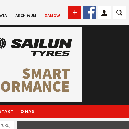
ATA
ARCHIWUM
ZAMÓW
NTAKT
O NAS
rukuj