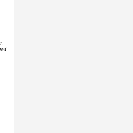
a.
zed