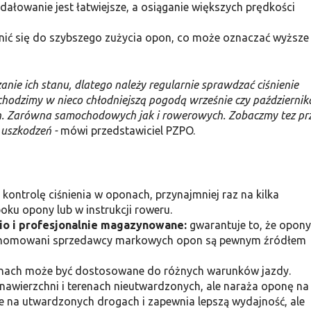
dałowanie jest łatwiejsze, a osiąganie większych prędkości
nić się do szybszego zużycia opon, co może oznaczać wyższe
ie ich stanu, dlatego należy regularnie sprawdzać ciśnienie
echodzimy w nieco chłodniejszą pogodą wrześnie czy październik
ch. Zarówna samochodowych jak i rowerowych. Zobaczmy tez pr
 uszkodzeń -
mówi przedstawiciel PZPO.
kontrolę ciśnienia w oponach, przynajmniej raz na kilka
oku opony lub w instrukcji roweru.
io i profesjonalnie magazynowane:
gwarantuje to, że opony
. Renomowani sprzedawcy markowych opon są pewnym źródłem
onach może być dostosowane do różnych warunków jazdy.
 nawierzchni i terenach nieutwardzonych, ale naraża oponę na
ne na utwardzonych drogach i zapewnia lepszą wydajność, ale