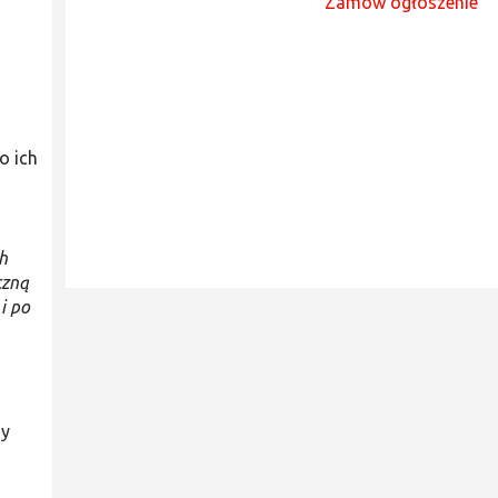
Zamów ogłoszenie
o ich
h
czną
i po
dy