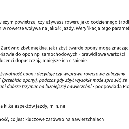
 świeżym powietrzu, czy używasz roweru jako codziennego środ
on w rowerze wpływa na jakość jazdy. Weryfikacja tego parame
? Zarówno zbyt miękkie, jak i zbyt twarde opony mogą znaczą
wieństwie do opon np. samochodowych - prawidłowe wartości
ucenci dopuszczają mniejsze ich ciśnienie.
 żywotność opon i decyduje czy wyprawa rowerową zaliczymy
 (przebicia opony), podczas gdy zbyt wysokie może sprawić, że
i dobrze trzymać na luźniejszej nawierzchni
- podpowiada Pio
kilka aspektów jazdy, m.in. na:
ność, co jest kluczowe zarówno na nawierzchniach