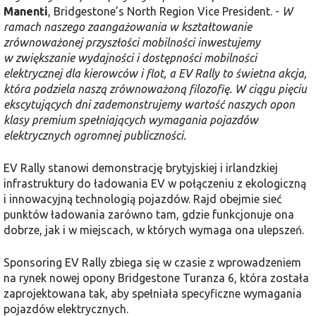
Manenti
, Bridgestone’s North Region Vice President. -
W
ramach naszego zaangażowania w kształtowanie
zrównoważonej przyszłości mobilności inwestujemy
w zwiększanie wydajności i dostępności mobilności
elektrycznej dla kierowców i flot, a EV Rally to świetna akcja,
która podziela naszą zrównoważoną filozofię.
W ciągu pięciu
ekscytujących dni zademonstrujemy wartość
naszych opon
klasy premium
spełniających wymagania pojazdów
elektrycznych ogromnej publiczności.
EV Rally stanowi demonstrację brytyjskiej i irlandzkiej
infrastruktury do ładowania EV w połączeniu z ekologiczną
i innowacyjną technologią pojazdów. Rajd obejmie sieć
punktów ładowania zarówno tam, gdzie funkcjonuje ona
dobrze, jak i w miejscach, w których wymaga ona ulepszeń.
Sponsoring EV Rally zbiega się w czasie z wprowadzeniem
na rynek nowej opony Bridgestone Turanza 6, która została
zaprojektowana tak, aby spełniała specyficzne wymagania
pojazdów elektrycznych.