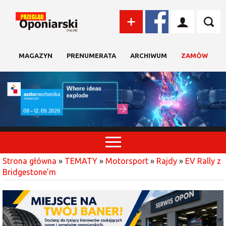
MAGAZYN
PRENUMERATA
ARCHIWUM
ZAMÓW
Strona główna
»
TEMATY
»
Motorsport
»
Rajdy
»
EV Rally z
Bridgestone’m