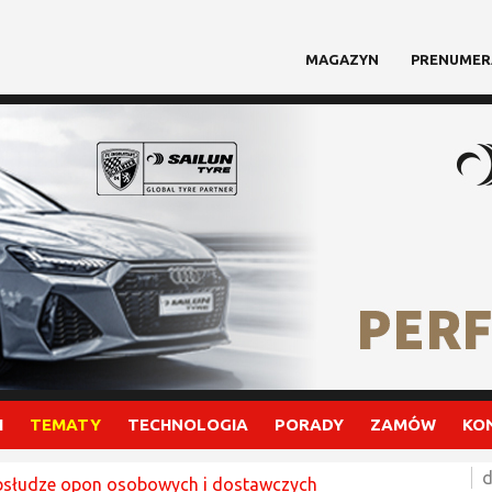
MAGAZYN
PRENUMER
I
TEMATY
TECHNOLOGIA
PORADY
ZAMÓW
KO
d
bsłudze opon osobowych i dostawczych