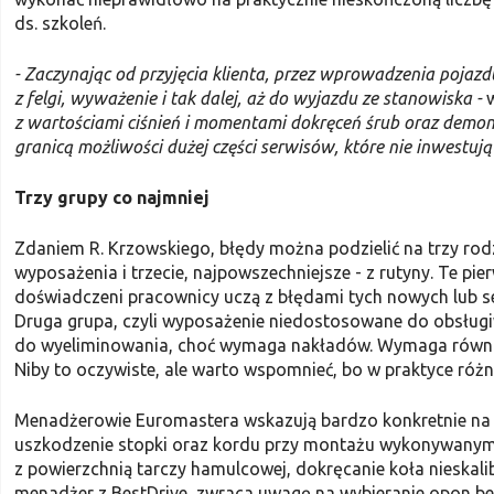
ds. szkoleń.
- Zaczynając od przyjęcia klienta, przez wprowadzenia pojaz
z felgi, wyważenie i tak dalej, aż do wyjazdu ze stanowiska -
w
z wartościami ciśnień i momentami dokręceń śrub oraz demont
granicą możliwości dużej części serwisów, które nie inwestuj
Trzy grupy co najmniej
Zdaniem R. Krzowskiego, błędy można podzielić na trzy rodza
wyposażenia i trzecie, najpowszechniejsze - z rutyny. Te pie
doświadczeni pracownicy uczą z błędami tych nowych lub 
Druga grupa, czyli wyposażenie niedostosowane do obsług
do wyeliminowania, choć wymaga nakładów. Wymaga również 
Niby to oczywiste, ale warto wspomnieć, bo w praktyce różn
Menadżerowie Euromastera wskazują bardzo konkretnie na ta
uszkodzenie stopki oraz kordu przy montażu wykonywanym na 
z powierzchnią tarczy hamulcowej, dokręcanie koła nies
menadżer z BestDrive, zwraca uwagę na wybieranie opon b