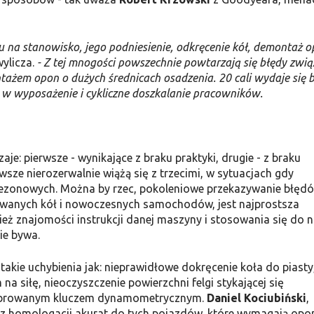
du na stanowisko, jego podniesienie, odkręcenie kół, demontaż 
ylicza.
- Z tej mnogości powszechnie powtarzają się błędy zwi
ażem opon o dużych średnicach osadzenia. 20 cali wydaje się 
ą w wyposażenie i cykliczne doszkalanie pracowników.
je: pierwsze - wynikające z braku praktyki, drugie - z braku
rwsze nierozerwalnie wiążą się z trzecimi, w sytuacjach gdy
sezonowych. Można by rzec, pokoleniowe przekazywanie błędó
iwanych kół i nowoczesnych samochodów, jest najprostsza
znajomości instrukcji danej maszyny i stosowania się do ni
ie bywa.
kie uchybienia jak: nieprawidłowe dokręcenie koła do piasty
siłę, nieoczyszczenie powierzchni felgi stykającej się
kalibrowanym kluczem dynamometrycznym.
Daniel Kociubiński
,
ez homologacji akurat do tych pojazdów, które wymagają opo