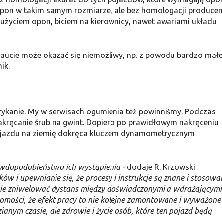
pon w takim samym rozmiarze, ale bez homologacji produce
yciem opon, biciem na kierownicy, nawet awariami układu
aucie może okazać się niemożliwy, np. z powodu bardzo małe
ik.
rykanie. My w serwisach ogumienia też powinniśmy. Podczas
kręcanie śrub na gwint. Dopiero po prawidłowym nakręceniu
pojazdu na ziemię dokręca kluczem dynamometrycznym
rawdopodobieństwo ich wystąpienia -
dodaje R. Krzowski
ów i upewnianie się, że procesy i instrukcje są znane i stosowa
 zniwelować dystans między doświadczonymi a wdrażającymi 
domości, że efekt pracy to nie kolejne zamontowane i wyważone
anym czasie, ale zdrowie i życie osób, które ten pojazd będą