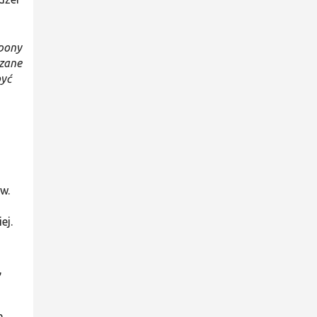
opony
ązane
być
w.
ej.
,
n