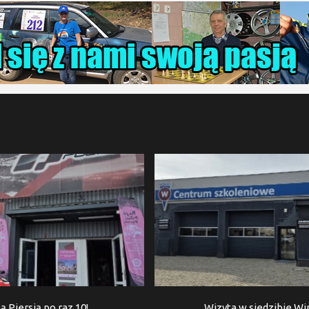
ą Piersią po raz 10!
Wizyta w siedzibie W