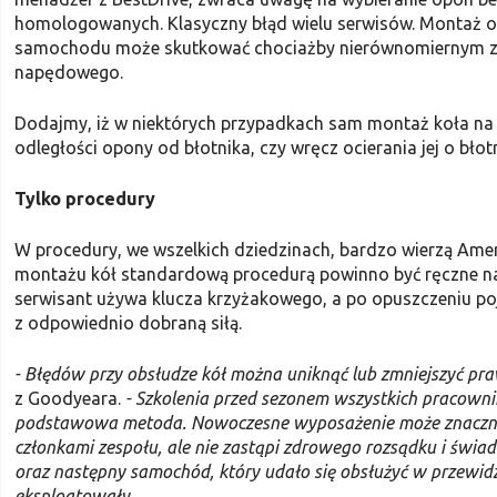
homologowanych. Klasyczny błąd wielu serwisów. Montaż o
samochodu może skutkować chociażby nierównomiernym zuż
napędowego.
Dodajmy, iż w niektórych przypadkach sam montaż koła na 
odległości opony od błotnika, czy wręcz ocierania jej o błotn
Tylko procedury
W procedury, we wszelkich dziedzinach, bardzo wierzą Ame
montażu kół standardową procedurą powinno być ręczne na
serwisant używa klucza krzyżakowego, a po opuszczeniu 
z odpowiednio dobraną siłą.
- Błędów przy obsłudze kół można uniknąć lub zmniejszyć p
z Goodyeara.
- Szkolenia przed sezonem wszystkich pracownik
podstawowa metoda. Nowoczesne wyposażenie może znacznie
członkami zespołu, ale nie zastąpi zdrowego rozsądku i świa
oraz następny samochód, który udało się obsłużyć w przewidzi
eksploatowały.