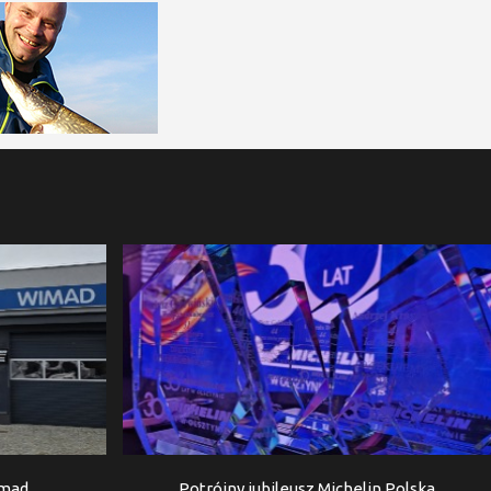
imad
Potrójny jubileusz Michelin Polska