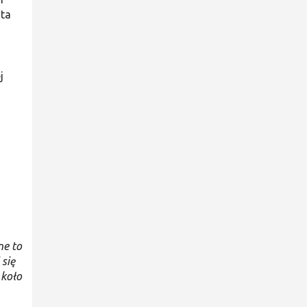
nta
j
ne to
się
 koło