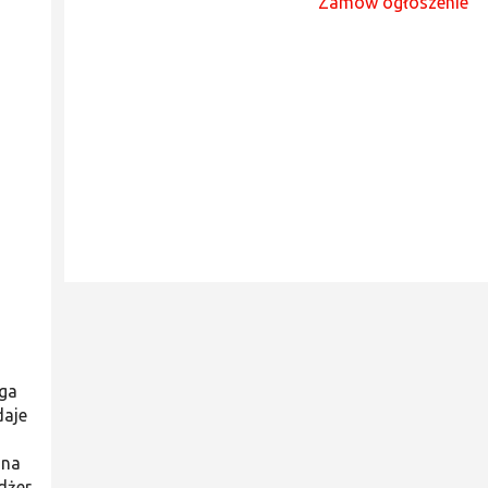
Zamów ogłoszenie
aga
daje
żna
dżer