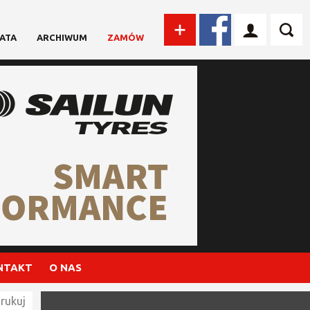
ATA
ARCHIWUM
ZAMÓW
NTAKT
O NAS
rukuj