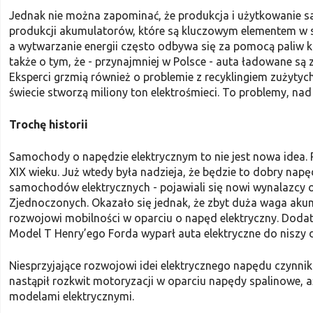
Jednak nie można zapominać, że produkcja i użytkowanie sa
produkcji akumulatorów, które są kluczowym elementem w s
a wytwarzanie energii często odbywa się za pomocą paliw k
także o tym, że - przynajmniej w Polsce - auta ładowane są 
Eksperci grzmią również o problemie z recyklingiem zużytych
świecie stworzą miliony ton elektrośmieci. To problemy, nad 
Trochę historii
Samochody o napędzie elektrycznym to nie jest nowa idea.
XIX wieku. Już wtedy była nadzieja, że będzie to dobry napę
samochodów elektrycznych - pojawiali się nowi wynalazcy or
Zjednoczonych. Okazało się jednak, że zbyt duża waga akumu
rozwojowi mobilności w oparciu o napęd elektryczny. Dod
Model T Henry’ego Forda wyparł auta elektryczne do niszy 
Niesprzyjające rozwojowi idei elektrycznego napędu czynnik
nastąpił rozkwit motoryzacji w oparciu napędy spalinowe, a
modelami elektrycznymi.