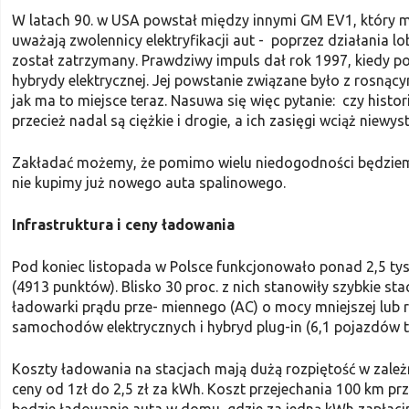
W latach 90. w USA powstał między innymi GM EV1, który mó
uważają zwolennicy elektryfikacji aut - poprzez działania l
został zatrzymany. Prawdziwy impuls dał rok 1997, kiedy
hybrydy elektrycznej. Jej powstanie związane było z rosną
jak ma to miejsce teraz. Nasuwa się więc pytanie: czy histori
przecież nadal są ciężkie i drogie, a ich zasięgi wciąż niewys
Zakładać możemy, że pomimo wielu niedogodności będziemy z
nie kupimy już nowego auta spalinowego.
Infrastruktura i ceny ładowania
Pod koniec listopada w Polsce funkcjonowało ponad 2,5 ty
(4913 punktów). Blisko 30 proc. z nich stanowiły szybkie st
ładowarki prądu prze- miennego (AC) o mocy mniejszej lub 
samochodów elektrycznych i hybryd plug-in (6,1 pojazdów t
Koszty ładowania na stacjach mają dużą rozpiętość w zale
ceny od 1zł do 2,5 zł za kWh. Koszt przejechania 100 km pr