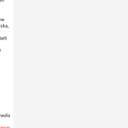
ten
ów
iska,
 kWh
1
media