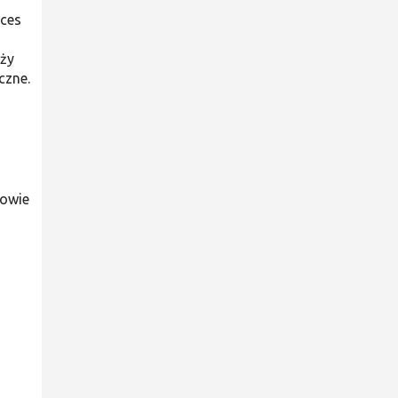
oces
eży
czne.
łowie