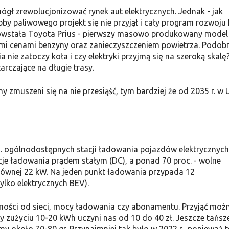
gł zrewolucjonizować rynek aut elektrycznych. Jednak - jak
obby paliwowego projekt się nie przyjął i cały program rozwoju
 powstała Toyota Prius - pierwszy masowo produkowany model
cymi cenami benzyny oraz zanieczyszczeniem powietrza. Podob
a nie zatoczy koła i czy elektryki przyjmą się na szeroką skalę
tarczające na długie trasy.
muszeni się na nie przesiąść, tym bardziej że od 2035 r. w 
s. ogólnodostępnych stacji ładowania pojazdów elektrycznych
acje ładowania prądem stałym (DC), a ponad 70 proc. - wolne
równej 22 kW. Na jeden punkt ładowania przypada 12
ylko elektrycznych BEV).
żności od sieci, mocy ładowania czy abonamentu. Przyjąć moż
zy zużyciu 10-20 kWh uczyni nas od 10 do 40 zł. Jeszcze tańsz