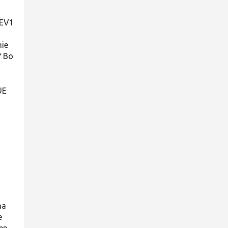
 EV1
nie
? Bo
UE
na
e