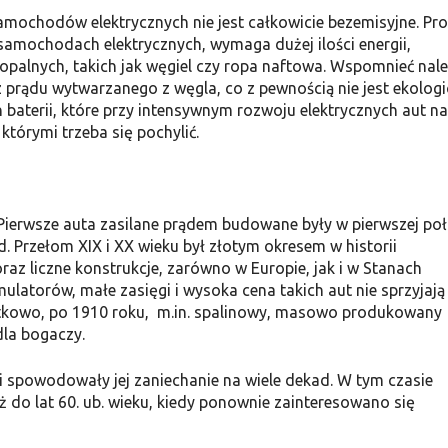
mochodów elektrycznych nie jest całkowicie bezemisyjne. Pr
amochodach elektrycznych, wymaga dużej ilości energii,
opalnych, takich jak węgiel czy ropa naftowa. Wspomnieć nal
z prądu wytwarzanego z węgla, co z pewnością nie jest ekologi
 baterii, które przy intensywnym rozwoju elektrycznych aut na
którymi trzeba się pochylić.
 Pierwsze auta zasilane prądem budowane były w pierwszej po
d. Przełom XIX i XX wieku był złotym okresem w historii
az liczne konstrukcje, zarówno w Europie, jak i w Stanach
latorów, małe zasięgi i wysoka cena takich aut nie sprzyjają
atkowo, po 1910 roku, m.in. spalinowy, masowo produkowany
dla bogaczy.
i spowodowały jej zaniechanie na wiele dekad. W tym czasie
ż do lat 60. ub. wieku, kiedy ponownie zainteresowano się