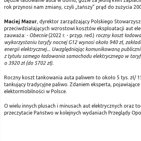
będzie ładowanie auta w domu, gdzie za jedną kWh zapłacimy
rok przynosi nam zmiany, czyli „tańszy” prąd do zużycia 20
Maciej Mazur
, dyrektor zarządzający Polskiego Stowarzys
przeciwdziałających wzrostowi kosztów eksploatacji aut e
zauważa:
- Obecnie
(2022 r. - przyp. red.)
roczny koszt ładow
wykorzystaniu taryfy nocnej G12 wynosi około 940 zł, zakład
energii elektrycznej... Uwzględniając komunikowaną publiczn
z tytułu samego ładowania samochodu elektrycznego w taryfi
o 3920 zł (do 5702 zł).
Roczny koszt tankowania auta paliwem to około 5 tys. zł/ 15
tankujący tradycyjne paliwo. Zdaniem eksperta, pojawiają
elektormobilności w Polsce.
O wielu innych plusach i minusach aut elektrycznych oraz to
przeczytacie Państwo w kolejnych wydaniach Przeglądy Opo