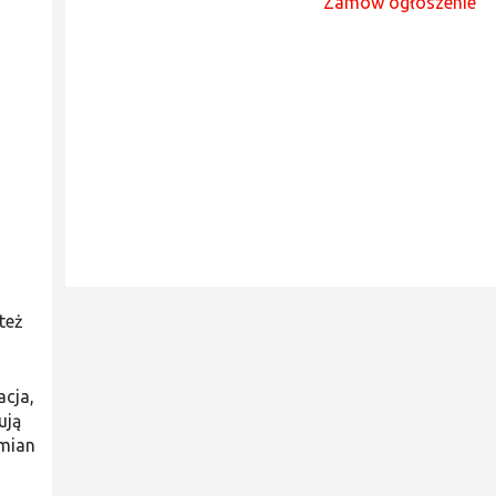
Zamów ogłoszenie
h
też
acja,
ują
zmian