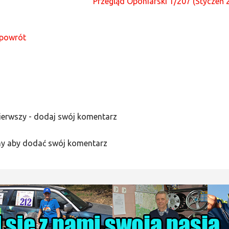
Przegląd Oponiarski 1/207 (Styczeń 
powrót
ierwszy - dodaj swój komentarz
y aby dodać swój komentarz