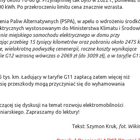
 około 70-80 gr. Przynajmniej tak było w 2022 r., ponieważ 
00 kWh. Po przekroczeniu limitu cena znacznie wzrasta.
zenia Paliw Alternatywnych (PSPA), w apelu o wdrożeniu środk
lektrycznych wystosowanym do Ministerstwa Klimatu i Środow
ania miejskiego samochodu elektrycznego w domu przy
ając przebieg 15 tysięcy kilometrów oraz pobraniu około 2475
ie, wielokrotną podwyżkę cenenergii, roczne koszty wynikające
e G12 wzrosną wówczas o 2069 zł (do 3009 zł), a w taryfie G1
 tys. km. Ładujący w taryfie G11 zapłacą zatem więcej niż
ce się przeszkody mogą przyczyniać się do wyhamowania
czącej się dyskusji na temat rozwoju elektromobilności
niarskiego. Zapraszamy do lektury!
Tekst: Szymon Kruk,
fot. Wiki