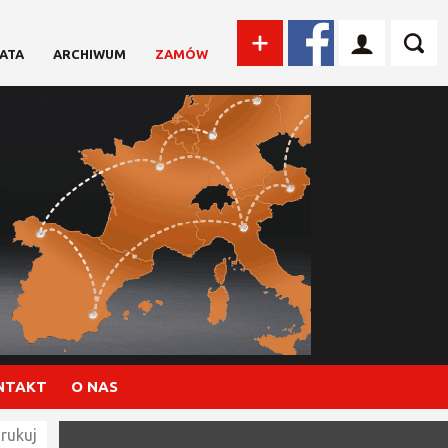
ATA
ARCHIWUM
ZAMÓW
NTAKT
O NAS
rukuj