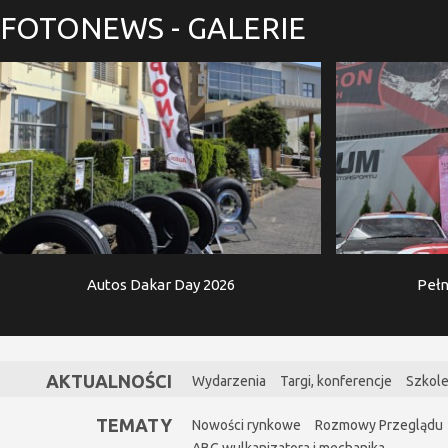
FOTONEWS
- GALERIE
Autos Dakar Day 2026
Pełn
AKTUALNOŚCI
Wydarzenia
Targi, konferencje
Szkole
TEMATY
Nowości rynkowe
Rozmowy Przeglądu