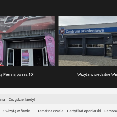
ą Piersią po raz 10!
Wizyta w siedzibie W
nia
Co, gdzie, kiedy?
Z wizytą w firmie…
Temat na czasie
Certyfikat oponiarski
Persona