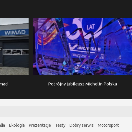
imad
Potrójny jubileusz Michelin Polska
lia
Ekologia
Prezentacje
Testy
Dobry serwis
Motorsport