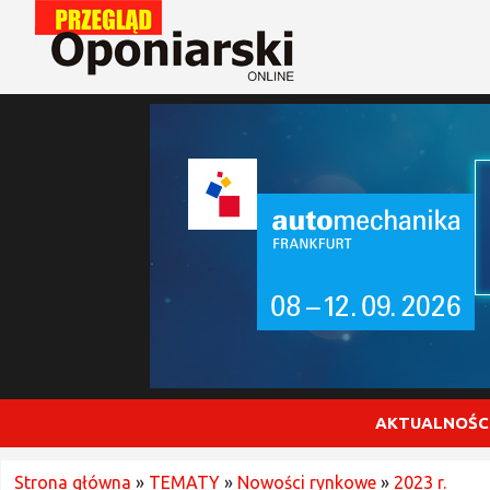
AKTUALNOŚC
Strona główna
»
TEMATY
»
Nowości rynkowe
»
2023 r.