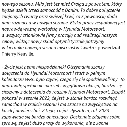
nowego sezonu. Miło jest też mieć Craiga z powrotem, który
będzie dzielił trzeci samochód z Danim. To dobre połączenie
znajomych twarzy oraz świeżej krwi, co z pewnością doda
nam rozmachu w nowym sezonie. Etyka pracy zespołowej jest
naprawdę ważną wartością w Hyundai Motorsport,
a wszyscy członkowie firmy pracują nad realizacji naszych
celów; widząc nowy skład optymistycznie patrzymy
w kierunku nowego sezonu mistrzostw świata
- powiedział
Thierry Neuville.
-
Życie jest pełne niespodzianek! Otrzymanie szansy
dołączenia do Hyundai Motorsport i start w pełnym
kalendarzu WRC było czymś, czego się nie spodziewaliśmy. To
naprawdę spełnienie marzeń i wyjątkowa okazja; bardzo się
cieszymy z dołączenia do rodziny Hyundai Motorsport. Zespół
pokazał w sezonie 2022, że jest w stanie bardzo rozwinąć
samochód w trakcie sezonu i ma szanse na zwycięstwo na
każdej nawierzchni. Z tego, co już słyszałem, rok 2023
zapowiada się bardzo obiecująco. Doskonale zdajemy sobie
sprawę, że jest dużo pracy do wykonania, ale z Janne