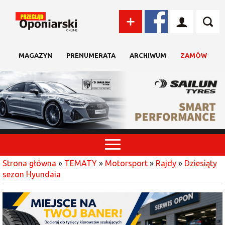
MAGAZYN
PRENUMERATA
ARCHIWUM
ZAMÓW
Strona główna
»
TEMATY
»
Motorsport
»
Rajdy
»
Dziesiąty
sezon Hyundaia