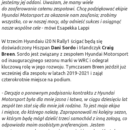
jesteśmy jej oddani. Uważam, że mamy wiele
do zaoferowania całemu zespołowi. Chcę podziękować ekipie
Hyundai Motorsport za okazanie nam zaufania; zrobimy
wszystko, co w naszej mocy, aby odnieść sukces i osiągnąć
nasze wspólne cele
- mówi Esapekka Lappi
W trzecim Hyundaiu i20 N Rally1 ścigać będą się
doświadczony Hiszpan
Dani Sordo
i Irlandczyk
Craig
Breen
. Sordo jest związany z zespołem Hyundai Motorsport
od inauguracyjnego sezonu marki w WRC i odegrał
kluczową rolę w jego rozwoju. Tymczasem Breen jeździł już
wcześniej dla zespołu w latach 2019-2021 i zajął
czterokrotnie miejsce na podium.
- Decyzja o ponownym podpisaniu kontraktu z Hyundai
Motorsport była dla mnie jasna i łatwa, w ciągu dziesięciu lat
zespół ten stał się dla mnie jak rodzina. To jest moja ekipa
i miejsce, do którego należę. Zaproponowali mi kolejny sezon,
w którym będę mógł dzielić trzeci samochód z inną załogą, co
odpowiada moim osobistym preferencjom. Jestem