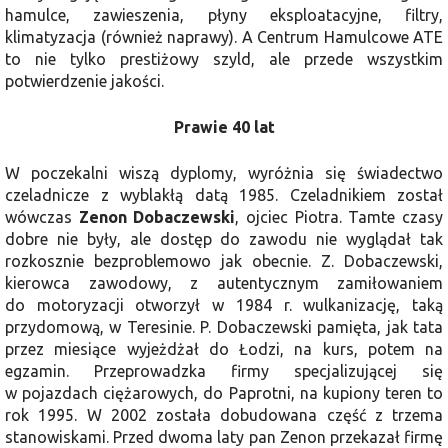
hamulce, zawieszenia, płyny eksploatacyjne, filtry,
klimatyzacja (również naprawy). A Centrum Hamulcowe ATE
to nie tylko prestiżowy szyld, ale przede wszystkim
potwierdzenie jakości.
Prawie 40 lat
W poczekalni wiszą dyplomy, wyróżnia się świadectwo
czeladnicze z wyblakłą datą 1985. Czeladnikiem został
wówczas
Zenon Dobaczewski
, ojciec Piotra. Tamte czasy
dobre nie były, ale dostęp do zawodu nie wyglądał tak
rozkosznie bezproblemowo jak obecnie. Z. Dobaczewski,
kierowca zawodowy, z autentycznym zamiłowaniem
do motoryzacji otworzył w 1984 r. wulkanizację, taką
przydomową, w Teresinie. P. Dobaczewski pamięta, jak tata
przez miesiące wyjeżdżał do Łodzi, na kurs, potem na
egzamin. Przeprowadzka firmy specjalizującej się
w pojazdach ciężarowych, do Paprotni, na kupiony teren to
rok 1995. W 2002 została dobudowana część z trzema
stanowiskami. Przed dwoma laty pan Zenon przekazał firmę