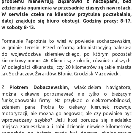
problemu manewrują ciężarówki z naczepami, bez
zdzierania ogumienia w przesadnie ciasnych nawrotach.
W serwisie czeka na klientów przytulna poczekalnia,
dalej znajduje się biuro obsługi. Godziny pracy: 8-17,
w soboty 8-13.
Formalnie Paprotnia to wieś w powiecie sochaczewskim,
w gminie Teresin. Przed reformą administracyjną należała
do województwa skierniewickiego, po którym pozostał
kierunkowy numer 46. Klienci są z okolic, również dalszych.
W odległości kilkunastu, czy 20 kilometrów są takie miasta
jak Sochaczew, Żyrardów, Błonie, Grodzisk Mazowiecki.
Z
Piotrem Dobaczewskim
, właścicielem Navigatora,
można ciekawie porozmawiać nie tylko o bieżącym
funkcjonowaniu firmy. Na przykład o elektromobilności,
zdaniem pana Piotra to ciekawy kierunek rozwoju
motoryzacji, nie można go negować, ale czy powinien być
wprowadzany szybko? Jeśli ktoś porusza się niedaleko
miejsca zamieszkania i robi dziennie niewiele kilometrów,
samochód na baterie może być dobrym, ekologicznym