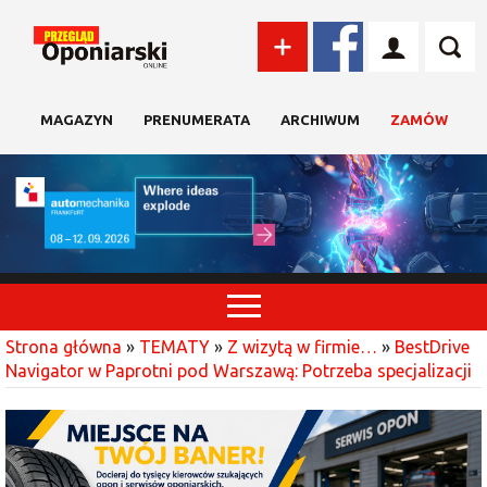
MAGAZYN
PRENUMERATA
ARCHIWUM
ZAMÓW
Strona główna
»
TEMATY
»
Z wizytą w firmie…
»
BestDrive
Navigator w Paprotni pod Warszawą: Potrzeba specjalizacji