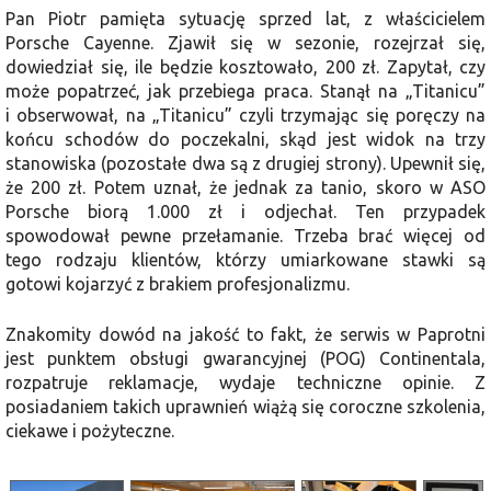
Pan Piotr pamięta sytuację sprzed lat, z właścicielem
Porsche Cayenne. Zjawił się w sezonie, rozejrzał się,
dowiedział się, ile będzie kosztowało, 200 zł. Zapytał, czy
może popatrzeć, jak przebiega praca. Stanął na „Titanicu”
i obserwował, na „Titanicu” czyli trzymając się poręczy na
końcu schodów do poczekalni, skąd jest widok na trzy
stanowiska (pozostałe dwa są z drugiej strony). Upewnił się,
że 200 zł. Potem uznał, że jednak za tanio, skoro w ASO
Porsche biorą 1.000 zł i odjechał. Ten przypadek
spowodował pewne przełamanie. Trzeba brać więcej od
tego rodzaju klientów, którzy umiarkowane stawki są
gotowi kojarzyć z brakiem profesjonalizmu.
Znakomity dowód na jakość to fakt, że serwis w Paprotni
jest punktem obsługi gwarancyjnej (POG) Continentala,
rozpatruje reklamacje, wydaje techniczne opinie. Z
posiadaniem takich uprawnień wiążą się coroczne szkolenia,
ciekawe i pożyteczne.