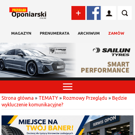
MAGAZYN
PRENUMERATA
ARCHIWUM
ZAMÓW
Strona główna
»
TEMATY
»
Rozmowy Przeglądu
»
Będzie
wykluczenie komunikacyjne?