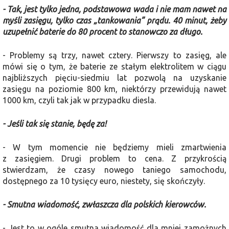
- Tak, jest tylko jedna, podstawowa wada i nie mam nawet na
myśli zasięgu, tylko czas „tankowania” prądu. 40 minut, żeby
uzupełnić baterie do 80 procent to stanowczo za długo.
- Problemy są trzy, nawet cztery. Pierwszy to zasięg, ale
mówi się o tym, że baterie ze stałym elektrolitem w ciągu
najbliższych pięciu-siedmiu lat pozwolą na uzyskanie
zasięgu na poziomie 800 km, niektórzy przewidują nawet
1000 km, czyli tak jak w przypadku diesla.
- Jeśli tak się stanie, będę za!
- W tym momencie nie będziemy mieli zmartwienia
z zasięgiem. Drugi problem to cena. Z przykrością
stwierdzam, że czasy nowego taniego samochodu,
dostępnego za 10 tysięcy euro, niestety, się skończyły.
- Smutna wiadomość, zwłaszcza dla polskich kierowców.
- Jest to w ogóle smutna wiadomość dla mniej zamożnych