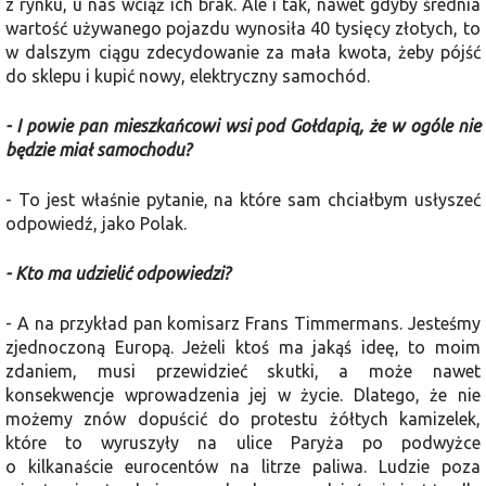
z rynku, u nas wciąż ich brak. Ale i tak, nawet gdyby średnia
wartość używanego pojazdu wynosiła 40 tysięcy złotych, to
w dalszym ciągu zdecydowanie za mała kwota, żeby pójść
do sklepu i kupić nowy, elektryczny samochód.
- I powie pan mieszkańcowi wsi pod Gołdapią, że w ogóle nie
będzie miał samochodu?
- To jest właśnie pytanie, na które sam chciałbym usłyszeć
odpowiedź, jako Polak.
- Kto ma udzielić odpowiedzi?
- A na przykład pan komisarz Frans Timmermans. Jesteśmy
zjednoczoną Europą. Jeżeli ktoś ma jakąś ideę, to moim
zdaniem, musi przewidzieć skutki, a może nawet
konsekwencje wprowadzenia jej w życie. Dlatego, że nie
możemy znów dopuścić do protestu żółtych kamizelek,
które to wyruszyły na ulice Paryża po podwyżce
o kilkanaście eurocentów na litrze paliwa. Ludzie poza