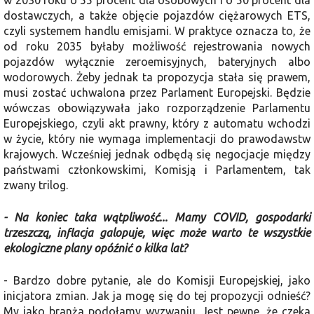
w 2030 roku o 55 procent dla osobowych i o 50 procent dla
dostawczych, a także objęcie pojazdów ciężarowych ETS,
czyli systemem handlu emisjami. W praktyce oznacza to, że
od roku 2035 byłaby możliwość rejestrowania nowych
pojazdów wyłącznie zeroemisyjnych, bateryjnych albo
wodorowych. Żeby jednak ta propozycja stała się prawem,
musi zostać uchwalona przez Parlament Europejski. Będzie
wówczas obowiązywała jako rozporządzenie Parlamentu
Europejskiego, czyli akt prawny, który z automatu wchodzi
w życie, który nie wymaga implementacji do prawodawstw
krajowych. Wcześniej jednak odbędą się negocjacje między
państwami członkowskimi, Komisją i Parlamentem, tak
zwany trilog.
- Na koniec taka wątpliwość... Mamy COVID, gospodarki
trzeszczą, inflacja galopuje, więc może warto te wszystkie
ekologiczne plany opóźnić o kilka lat?
- Bardzo dobre pytanie, ale do Komisji Europejskiej, jako
inicjatora zmian. Jak ja mogę się do tej propozycji odnieść?
My jako branża podołamy wyzwaniu. Jest pewne, że czeka