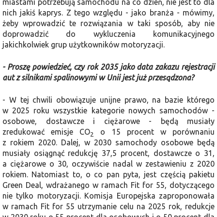
miastami potrzebują samochodu na co dzień, nie jest to dla
nich jakiś kaprys. Z tego względu - jako branża - mówimy,
żeby wprowadzić te rozwiązania w taki sposób, aby nie
doprowadzić do wykluczenia komunikacyjnego
jakichkolwiek grup użytkowników motoryzacji.
- Proszę powiedzieć, czy rok 2035 jako data zakazu rejestracji
aut z silnikami spalinowymi w Unii jest już przesądzona?
- W tej chwili obowiązuje unijne prawo, na bazie którego
w 2025 roku wszystkie kategorie nowych samochodów -
osobowe, dostawcze i ciężarowe - będą musiały
zredukować emisje CO
o 15 procent w porównaniu
2
z rokiem 2020. Dalej, w 2030 samochody osobowe będą
musiały osiągnąć redukcję 37,5 procent, dostawcze o 31,
a ciężarowe o 30, oczywiście nadal w zestawieniu z 2020
rokiem. Natomiast to, o co pan pyta, jest częścią pakietu
Green Deal, wdrażanego w ramach Fit for 55, dotyczącego
nie tylko motoryzacji. Komisja Europejska zaproponowała
w ramach Fit for 55 utrzymanie celu na 2025 rok, redukcje