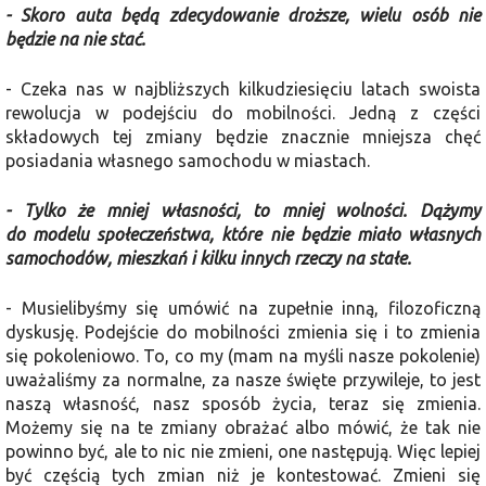
- Skoro auta będą zdecydowanie droższe, wielu osób nie
będzie na nie stać.
- Czeka nas w najbliższych kilkudziesięciu latach swoista
rewolucja w podejściu do mobilności. Jedną z części
składowych tej zmiany będzie znacznie mniejsza chęć
posiadania własnego samochodu w miastach.
- Tylko że mniej własności, to mniej wolności. Dążymy
do modelu społeczeństwa, które nie będzie miało własnych
samochodów, mieszkań i kilku innych rzeczy na stałe.
- Musielibyśmy się umówić na zupełnie inną, filozoficzną
dyskusję. Podejście do mobilności zmienia się i to zmienia
się pokoleniowo. To, co my (mam na myśli nasze pokolenie)
uważaliśmy za normalne, za nasze święte przywileje, to jest
naszą własność, nasz sposób życia, teraz się zmienia.
Możemy się na te zmiany obrażać albo mówić, że tak nie
powinno być, ale to nic nie zmieni, one następują. Więc lepiej
być częścią tych zmian niż je kontestować. Zmieni się