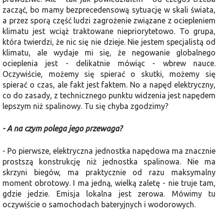
zacząć, bo mamy bezprecedensową sytuację w skali świata,
a przez sporą część ludzi zagrożenie związane z ociepleniem
klimatu jest wciąż traktowane niepriorytetowo. To grupa,
która twierdzi, że nic się nie dzieje. Nie jestem specjalistą od
klimatu, ale wydaje mi się, że negowanie globalnego
ocieplenia jest - delikatnie mówiąc - wbrew nauce.
Oczywiście, możemy się spierać o skutki, możemy się
spierać o czas, ale fakt jest faktem. No a napęd elektryczny,
co do zasady, z technicznego punktu widzenia jest napędem
lepszym niż spalinowy. Tu się chyba zgodzimy?
- A na czym polega jego przewaga?
- Po pierwsze, elektryczna jednostka napędowa ma znacznie
prostszą konstrukcję niż jednostka spalinowa. Nie ma
skrzyni biegów, ma praktycznie od razu maksymalny
moment obrotowy. I ma jedną, wielką zaletę - nie truje tam,
gdzie jedzie. Emisja lokalna jest zerowa. Mówimy tu
oczywiście o samochodach bateryjnych i wodorowych.