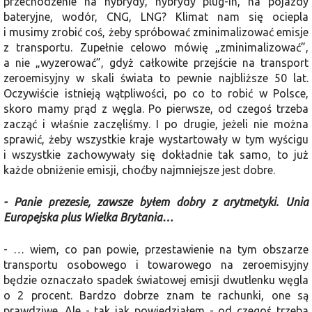
przechodzenie na hybrydy, hybrydy plug-in, na pojazdy
bateryjne, wodór, CNG, LNG? Klimat nam się ociepla
i musimy zrobić coś, żeby spróbować zminimalizować emisje
z transportu. Zupełnie celowo mówię „zminimalizować”,
a nie „wyzerować”, gdyż całkowite przejście na transport
zeroemisyjny w skali świata to pewnie najbliższe 50 lat.
Oczywiście istnieją wątpliwości, po co to robić w Polsce,
skoro mamy prąd z węgla. Po pierwsze, od czegoś trzeba
zacząć i właśnie zaczęliśmy. I po drugie, jeżeli nie można
sprawić, żeby wszystkie kraje wystartowały w tym wyścigu
i wszystkie zachowywały się dokładnie tak samo, to już
każde obniżenie emisji, choćby najmniejsze jest dobre.
- Panie prezesie, zawsze byłem dobry z arytmetyki. Unia
Europejska plus Wielka Brytania…
- … wiem, co pan powie, przestawienie na tym obszarze
transportu osobowego i towarowego na zeroemisyjny
będzie oznaczało spadek światowej emisji dwutlenku węgla
o 2 procent. Bardzo dobrze znam te rachunki, one są
prawdziwe. Ale - tak jak powiedziałem - od czegoś trzeba