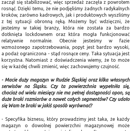
zaczął się stabilizować, więc sprzedaż zaczęła z powrotem
rosnąć. Dzięki temu, że nie podjęliśmy żadnych radykalnych
kroków, zarówno kadrowych, jak i produktowych wyszliśmy
z tej sytuacji obronną ręką. Możemy być wdzięczni, że
jesteśmy w takiej branży, która nie została za bardzo
dotknięta lockdownem oraz która mogła funkcjonować
relatywnie normalnie. Obecnie jesteśmy w fazie
wzmożonego zapotrzebowania, popyt jest bardzo wysoki,
a podaż ograniczona - stąd rosnące ceny. Taka sytuacja jest
korzystna. Natomiast z doświadczenia wiemy, że to może
się w każdej chwili zmienić, więc zachowujemy czujność.
- Macie duży magazyn w Rudzie Śląskiej oraz kilka własnych
serwisów na Śląsku. Czy ta powierzchnia wypełniła się,
chociaż od wielu miesięcy nie ma pełnej dostępności opon, są
duże braki rozmiarów a nawet całych segmentów? Czy udało
się Wam te braki w jakiś sposób wyrównać?
- Specyfika biznesu, który prowadzimy jest taka, że każdy
magazyn o dowolnej powierzchni magazynowej może