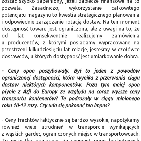
zostać szybko zapełniony, jeżeli zaplecze finansowe na to
pozwala. Zasadniczo, wykorzystanie całkowitego
potencjału magazynu to kwestia strategicznego planowania
i odpowiednie zarządzanie rotacją dostaw. Na ten moment
dostępność towaru jest ograniczona, ale z uwagi na to, że
od lat konsekwentnie realizujemy zamówienia
u producentów, z którymi posiadamy wypracowane na
przestrzeni kilkudziesięciu lat relacje, jesteśmy w czołówce
dostawców, u których dostępność jest umiarkowanie dobra.
- Ceny opon poszybowały. Był to jeden z powodów
ograniczonej dostępności, która wynika z przerwania ciągu
dostaw niektórych komponentów. Poza tym mniej opon
płynie z Azji do Europy ze względu na coraz wyższe ceny
transportu kontenerów? Te podrożały w ciągu minionego
roku 10-12 razy. Czy uda się pokonać ten impas?
- Ceny frachtów faktycznie są bardzo wysokie, napotykamy
również wiele utrudnień w transporcie wynikających
z wąskich gardeł, ograniczonych miejsc w transportowcach.
To wszystko powoduje, że segment opon budżetowych