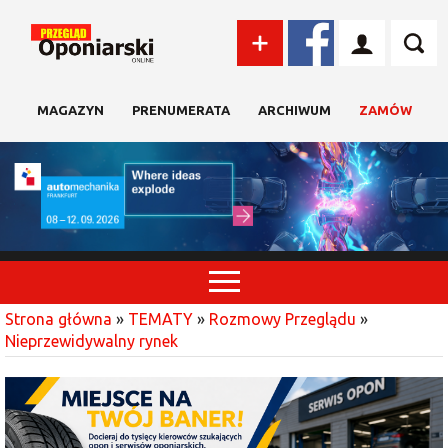
MAGAZYN
PRENUMERATA
ARCHIWUM
ZAMÓW
Strona główna
»
TEMATY
»
Rozmowy Przeglądu
»
Nieprzewidywalny rynek