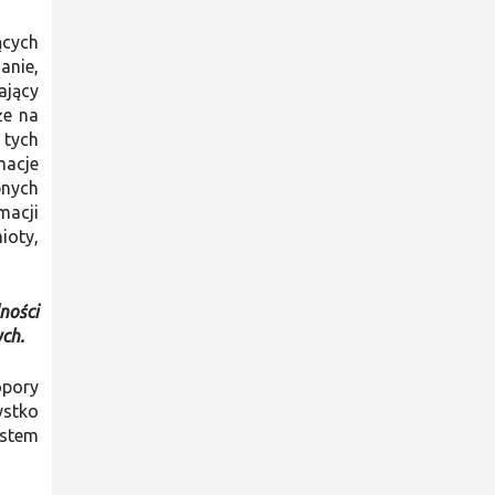
ących
anie,
ający
że na
 tych
macje
pnych
macji
ioty,
ności
ch.
opory
ystko
ostem