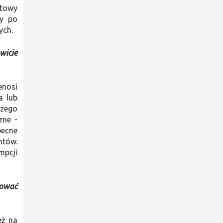
etowy
my po
wych.
wicie
enosi
a lub
szego
zne -
becne
ntów.
mpcji
pować
eż na