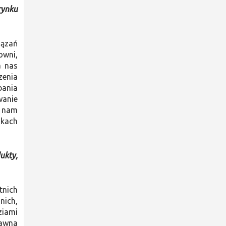
rynku
iązań
owni,
a nas
zenia
bania
wanie
o nam
nkach
ukty,
tnich
nich,
ziami
dawna