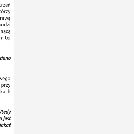
trzeń
tórzy
prawą
hodzi
snącą
m tej
ziano
owego
 przy
ikach
Wtedy
 jest
jakaś