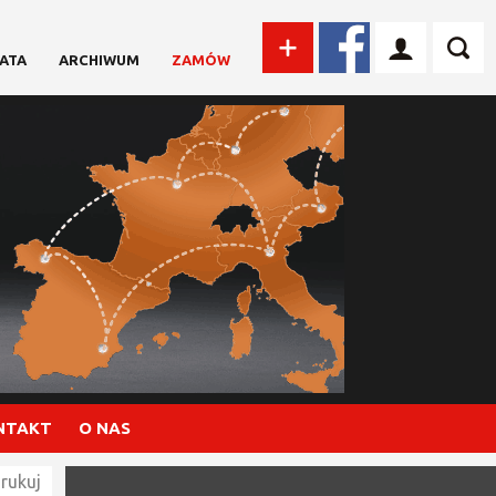
ATA
ARCHIWUM
ZAMÓW
NTAKT
O NAS
rukuj