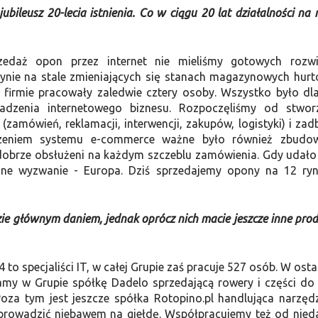
jubileusz 20-lecia istnienia. Co w ciągu 20 lat działalności na 
rzedaż opon przez internet nie mieliśmy gotowych rozw
nie na stale zmieniających się stanach magazynowych hurt
 firmie pracowały zaledwie cztery osoby. Wszystko było dl
dzenia internetowego biznesu. Rozpoczęliśmy od stwor
zamówień, reklamacji, interwencji, zakupów, logistyki) i zad
rzeniem systemu e-commerce ważne było również zbudo
li dobrze obsłużeni na każdym szczeblu zamówienia. Gdy udał
lejne wyzwanie - Europa. Dziś sprzedajemy opony na 12 ry
ie głównym daniem, jednak oprócz nich macie jeszcze inne prod
to specjaliści IT, w całej Grupie zaś pracuje 527 osób. W osta
Mamy w Grupie spółkę Dadelo sprzedającą rowery i części do 
oza tym jest jeszcze spółka Rotopino.pl handlująca narzęd
prowadzić niebawem na giełdę. Współpracujemy też od nie