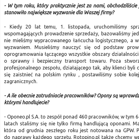
- W tym roku, który praktycznie jest za nami, obchodziliście 
stanowiło największe wyzwanie dla Waszej firmy?
- Kiedy 20 lat temu, 1. listopada, uruchomiliśmy sp
wspomagających prowadzenie sprzedaży, bazowaliśmy jedy
nie mieliśmy wypracowanego łańcucha logistycznego, a w
wyzwaniem. Musieliśmy nauczyć się od podstaw prowa
oprogramowania łączącego wszystkie obszary działalności (
o sprawny i bezpieczny transport towaru. Poza stwo
profesjonalnego zespołu, działającego tak, aby klienci by
się zaistnieć na polskim rynku , postawiliśmy sobie ko
zagranicznych.
- A ile obecnie zatrudniacie pracowników? Opony są wprawdz
którymi handlujecie?
- Oponeo.pl S.A. to zespół ponad 460 pracowników, w tym 64 
latach staliśmy się nie tylko firmą handlującą oponami. 
która od grudnia zeszłego roku jest notowana na GPW. P
do naprawy każdego sprzętu. Rotopino.pl także chcemy w