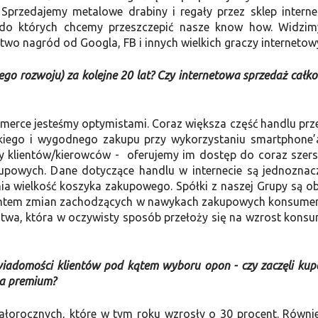
Sprzedajemy metalowe drabiny i regały przez sklep intern
y, do których chcemy przeszczepić nasze know how. Widzi
two nagród od Googla, FB i innych wielkich graczy interneto
ego rozwoju) za kolejne 20 lat? Czy internetowa sprzedaż całko
merce jesteśmy optymistami. Coraz większa część handlu prz
bkiego i wygodnego zakupu przy wykorzystaniu smartphone’
by klientów/kierowców - oferujemy im dostęp do coraz szer
upowych. Dane dotyczące handlu w internecie są jednoznac
nia wielkość koszyka zakupowego. Spółki z naszej Grupy są o
icjentem zmian zachodzących w nawykach zakupowych konsume
twa, która w oczywisty sposób przełoży się na wzrost konsu
wiadomości klientów pod kątem wyboru opon - czy zaczęli ku
asa premium?
całorocznych, które w tym roku wzrosły o 30 procent. Równi