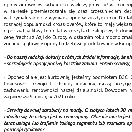
opony zimowe jest w tym roku większy popyt niż w roku po
w zakresie przemieszczania się oraz przesunięciem dec
wstrzymali się np. z wymianą opon w zeszłym roku. Doda
rosnącej popularności cross-overów, które to mają większ
o podział na klasy to od lat w koszykach zakupowych domi
cenę frachtu z Azji do Europy w ostatnim roku mocno zmala
zmiany są głównie opony budżetowe produkowane w Europi
- Do naszej redakcji dotarły z różnych źródeł informacje, że
- sprzedajecie opony poniżej kosztów zakupu. Potem serwisy, a
- Oponeo.pl nie jest hurtownią, jesteśmy podmiotem B2C.
finansowo rozwoju tj. chcemy umacniać naszą pozycję 
zachowaniu rentowności naszej działalności. Dowodem n
za pierwsze 9 miesięcy 2021 roku.
- Serwisy dawniej zarabiały na marży. O złotych latach 90. 
mówiło się, że usługa jest w cenie opony. Obecnie marża jest
teraz usługa lub trafienie takiego segmentu lub rozmiaru opo
paranoja rynkowa?