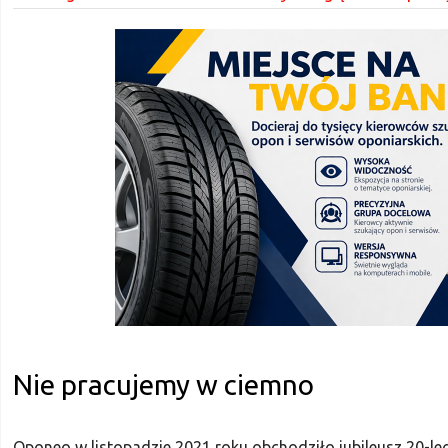
Nie pracujemy w ciemno
Oponeo w listopadzie 2021 roku obchodziło jubileusz 20-lec