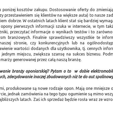
ru poniżej kosztów zakupu. Dostosowanie oferty do zmieniaj
y przestawieniem się klientów na większe auta) to nasze zad
em dobrze. W ostatnich latach klient stał się bardziej wymag
 opony pierwszych informacji szuka w internecie, w tym tak
żniki, przeczytać informacje o wynikach testów i to zarówno
ism branżowych. Finalnie sprawdziwszy wszystkie te infor
aszej stronie, czy konkurencyjnych lub na ogólnodostę
wienie wartości dodanych dla użytkownika, tj. cennych infor
w jednym miejscu, zwiększa szansę na sukces biznesu. Podm
a marży generowanej przez całą naszą branżę.
owanie branży oponiarskiej? Pytam o to w dobie elektromobil
ch, zdecydowanie inaczej zbudowanych niż te do aut spalinowy
ymi, produkowane są nowe rodzaje opon. Mają one mniejsze 
fercie, jednak zamówienia na tego typu ogumienie są mimo wsz
ajbliższych latach. Zaś ich sprzedaż będzie rosła wraz ze wzr