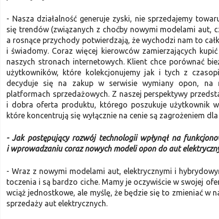
- Nasza działalność generuje zyski, nie sprzedajemy towa
się trendów (związanych z choćby nowymi modelami aut, cz
a rosnące przychody potwierdzają, że wychodzi nam to całki
i świadomy. Coraz więcej kierowców zamierzających kupić
naszych stronach internetowych. Klient chce porównać bie
użytkowników, które kolekcjonujemy jak i tych z czasop
decyduje się na zakup w serwisie wymiany opon, na n
platformach sprzedażowych. Z naszej perspektywy przedsta
i dobra oferta produktu, którego poszukuje użytkownik 
które koncentrują się wyłącznie na cenie są zagrożeniem dl
- Jak postępujący rozwój technologii wpłynął na funkcjon
i wprowadzaniu coraz nowych modeli opon do aut elektryczny
- Wraz z nowymi modelami aut, elektrycznymi i hybrydow
toczenia i są bardzo ciche. Mamy je oczywiście w swojej o
wciąż jednostkowe, ale myślę, że będzie się to zmieniać w n
sprzedaży aut elektrycznych.