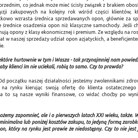
przednim, co jednak może mieć ścisły związek z brakiem obos
yzji zakupowych na kolejny rok wśród części klientów, k
tkowo wzrasta średnica sprzedawanych opon, głównie za s
e średnice osadzenia opon niż klasyczne samochody. Jeśli c
nują opony z klasy ekonomicznej i premium. Ze względu na ro
ł w naszej sprzedaży udział opon azjatyckich, a beneficjente
e.
 niektóre hurtownie w tym i Wasza - tak przynajmniej nam powied
by klienci im nie uciekali, robią to samo. Czy to prawda?
 Od początku naszej działalności jesteśmy zwolennikami zdr
na rynku kierując swoją ofertę do klienta ostatecznego
a to są nasze wyniki finansowe, co widać choćby po wyn
możemy zapomnieć, ale i o pierwszych latach XXI wieku, także. 
 minimalna lub poniżej kosztów zakupu, to jedyną formą zarobku
n, który na rynku jest prawie że niedostępny. Czy to nie jest 