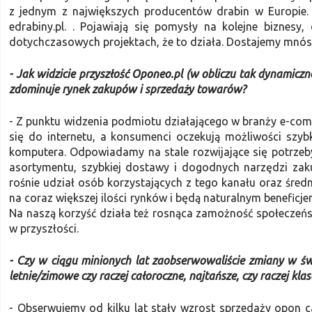
z jednym z największych producentów drabin w Europie. 
edrabiny.pl. . Pojawiają się pomysły na kolejne biznes
dotychczasowych projektach, że to działa. Dostajemy mnós
- Jak widzicie przyszłość Oponeo.pl (w obliczu tak dynamiczn
zdominuje rynek zakupów i sprzedaży towarów?
- Z punktu widzenia podmiotu działającego w branży e-com
się do internetu, a konsumenci oczekują możliwości szy
komputera. Odpowiadamy na stale rozwijające się potrze
asortymentu, szybkiej dostawy i dogodnych narzędzi zak
rośnie udział osób korzystających z tego kanału oraz śred
na coraz większej ilości rynków i będą naturalnym benef
Na naszą korzyść działa też rosnąca zamożność społeczeńs
w przyszłości.
- Czy w ciągu minionych lat zaobserwowaliście zmiany w ś
letnie/zimowe czy raczej całoroczne, najtańsze, czy raczej kl
- Obserwujemy od kilku lat stały wzrost sprzedaży opon 