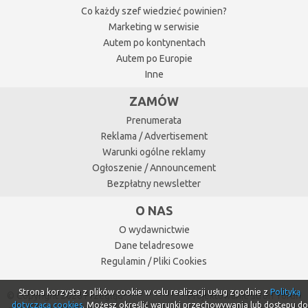
Co każdy szef wiedzieć powinien?
Marketing w serwisie
Autem po kontynentach
Autem po Europie
Inne
ZAMÓW
Prenumerata
Reklama / Advertisement
Warunki ogólne reklamy
Ogłoszenie / Announcement
Bezpłatny newsletter
O NAS
O wydawnictwie
Dane teladresowe
Regulamin / Pliki Cookies
Strona korzysta z plików cookie w celu realizacji usług zgodnie z
Polityką
© Copyright 2026 Przegląd
Projektowanie stron Toruń
dotyczącą cookies
. Możesz określić warunki przechowywania lub dostępu do