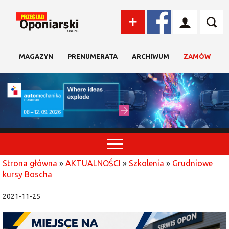
MAGAZYN
PRENUMERATA
ARCHIWUM
ZAMÓW
Strona główna
»
AKTUALNOŚCI
»
Szkolenia
»
Grudniowe
kursy Boscha
2021-11-25