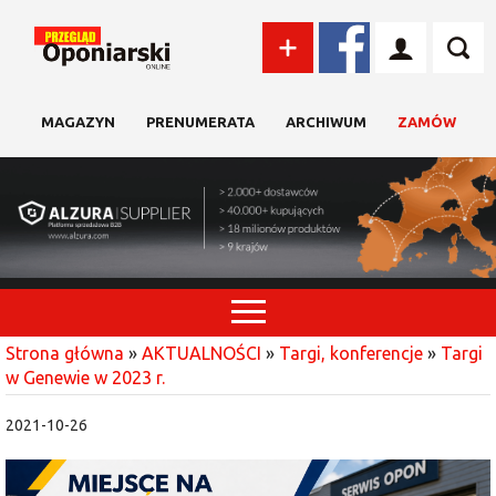
MAGAZYN
PRENUMERATA
ARCHIWUM
ZAMÓW
Strona główna
»
AKTUALNOŚCI
»
Targi, konferencje
»
Targi
w Genewie w 2023 r.
2021-10-26