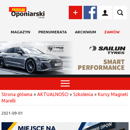
MAGAZYN
PRENUMERATA
ARCHIWUM
ZAMÓW
Strona główna
»
AKTUALNOŚCI
»
Szkolenia
»
Kursy Magneti
Marelli
2021-09-01