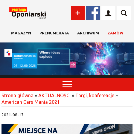
MAGAZYN
PRENUMERATA
ARCHIWUM
ZAMÓW
Strona główna
»
AKTUALNOŚCI
»
Targi, konferencje
»
American Cars Mania 2021
2021-08-17