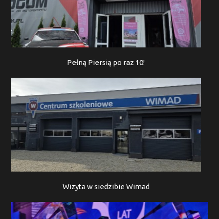
Pełną Piersią po raz 10!
Wizyta w siedzibie Wimad