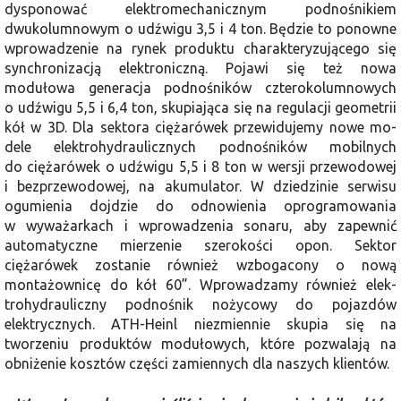
dysponować elektromechanicznym pod­nośnikiem
dwukolumnowym o udźwigu 3,5 i 4 ton. Będzie to ponowne
wprowa­dzenie na rynek produktu charakteryzu­jącego się
synchronizacją elektroniczną. Pojawi się też nowa
modułowa genera­cja podnośników czterokolumnowych
o udźwigu 5,5 i 6,4 ton, skupiająca się na regulacji geometrii
kół w 3D. Dla sek­tora ciężarówek przewidujemy nowe mo­
dele elektrohydraulicznych podnośników mobilnych
do ciężarówek o udźwigu 5,5 i 8 ton w wersji przewodowej
i bezprze­wodowej, na akumulator. W dziedzinie serwisu
ogumienia dojdzie do odnowie­nia oprogramowania
w wyważarkach i wprowadzenia sonaru, aby zapewnić
automatyczne mierzenie szerokości opon. Sektor
ciężarówek zostanie rów­nież wzbogacony o nową
montażownicę do kół 60”. Wprowadzamy również elek­
trohydrauliczny podnośnik nożycowy do pojazdów
elektrycznych. ATH-Heinl niezmiennie skupia się na
tworzeniu pro­duktów modułowych, które pozwalają na
obniżenie kosztów części zamiennych dla naszych klientów.