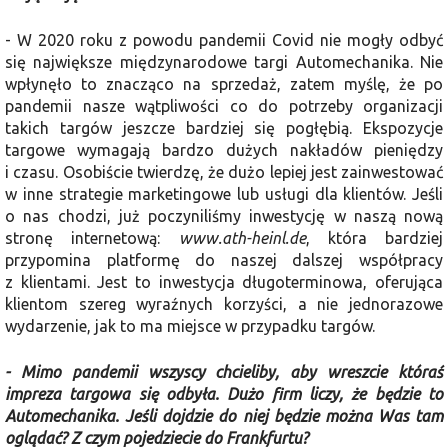
- W 2020 roku z powodu pandemii Covid nie mogły odbyć
się największe międzynarodowe targi Automechanika. Nie
wpłynęło to znacząco na sprzedaż, zatem myślę, że po
pandemii nasze wątpliwości co do potrzeby organizacji
takich targów jeszcze bardziej się pogłę­bią. Ekspozycje
targowe wymagają bar­dzo dużych nakładów pieniędzy
i czasu. Osobiście twierdzę, że dużo lepiej jest zainwestować
w inne strategie marke­tingowe lub usługi dla klientów. Jeśli
o nas chodzi, już poczyniliśmy inwe­stycję w naszą nową
stronę interneto­wą:
www.ath-heinl.de
, która bardziej
przypomina platformę do naszej dal­szej współpracy
z klientami. Jest to inwestycja długoterminowa, oferująca
klientom szereg wyraźnych korzyści, a nie jednorazowe
wydarzenie, jak to ma miejsce w przypadku targów.
- Mimo pandemii wszyscy chcieliby, aby wreszcie któraś
impreza targowa się odbyła. Dużo firm liczy, że będzie to
Automechanika. Jeśli dojdzie do niej będzie można Was tam
oglądać? Z czym pojedziecie do Frankfurtu?