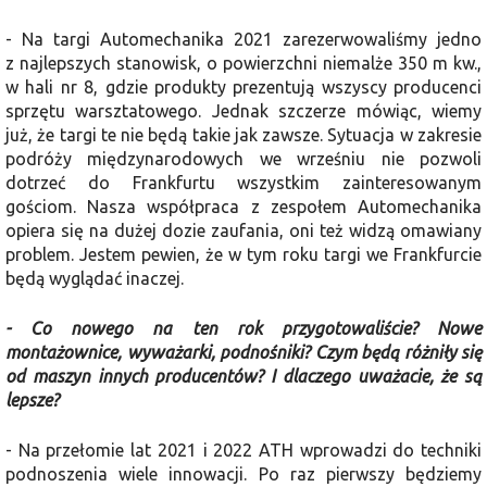
- Na targi Automechanika 2021 za­rezerwowaliśmy jedno
z najlepszych stanowisk, o powierzchni niemalże 350 m kw.,
w hali nr 8, gdzie produkty prezentują wszyscy producenci
sprzętu warsztatowego. Jednak szczerze mó­wiąc, wiemy
już, że targi te nie będą takie jak zawsze. Sytuacja w zakresie
podróży międzynarodowych we wrześniu nie pozwoli
dotrzeć do Frankfurtu wszyst­kim zainteresowanym
gościom. Nasza współpraca z zespołem Automechanika
opiera się na dużej dozie zaufania, oni też widzą omawiany
problem. Jestem pewien, że w tym roku targi we Frank­furcie
będą wyglądać inaczej.
- Co nowego na ten rok przygotowa­liście? Nowe
montażownice, wywa­żarki, podnośniki? Czym będą różniły się
od maszyn innych producentów? I dlaczego uważacie, że są
lepsze?
- Na przełomie lat 2021 i 2022 ATH wprowadzi do techniki
podnoszenia wie­le innowacji. Po raz pierwszy będziemy