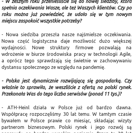
- W zeszłym roku przenieśliście się do nowej siedziby, która
spełnia oczekiwania Wasze, ale też Waszych klientów. Czy po
roku można już powiedzieć, że udało się w tym no­wym
miejscu zaspokoić wszystkie potrzeby?
- Nowa siedziba przeszła nasze najśmielsze oczekiwania.
Nowa część logistyczna daje możliwość dużo więk­szej
wydajności. Nowe struktury firmo­we pozwalają na
wdrożenie w biurze środowiska pracy w technologii Agile,
a oprócz tego sprawdzają się świetnie w zachowywaniu
dystansu społecznego ze względu na pandemię.
- Polska jest dynamicznie rozwija­jącą się gospodarką. Czy
właśnie to sprawiło, że weszliście z ofertą na polski rynek.
Przekonała Was do tego liczba serwisów (ponad 11 tys.)?
- ATH-Heinl działa w Polsce już od bar­dzo dawna.
Współpracę rozpoczęliśmy 30 lat temu. W tamtym czasie
bywałem w Polsce prawie co miesiąc, składając wizyty
partnerom biznesowym. Polski rynek i jego rozwój są