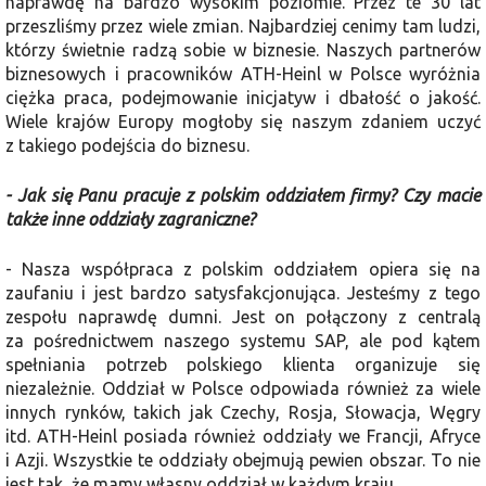
naprawdę na bardzo wysokim poziomie. Przez te 30 lat
przeszliśmy przez wiele zmian. Naj­bardziej cenimy tam ludzi,
którzy świet­nie radzą sobie w biznesie. Naszych partnerów
biznesowych i pracowników ATH-Heinl w Polsce wyróżnia
ciężka praca, podejmowanie inicjatyw i dbałość o jakość.
Wiele krajów Europy mogłoby się naszym zdaniem uczyć
z takiego podejścia do biznesu.
- Jak się Panu pracuje z polskim oddziałem firmy? Czy macie
także inne oddziały zagraniczne?
- Nasza współpraca z polskim od­działem opiera się na
zaufaniu i jest bardzo satysfakcjonująca. Jesteśmy z tego
zespołu naprawdę dumni. Jest on połączony z centralą
za pośrednictwem naszego systemu SAP, ale pod kątem
spełniania potrzeb polskiego klienta organizuje się
niezależnie. Oddział w Polsce odpowiada również za wiele
innych rynków, takich jak Czechy, Rosja, Słowacja, Węgry
itd. ATH-Heinl posiada również oddziały we Francji, Afryce
i Azji. Wszystkie te oddziały obejmują pewien obszar. To nie
jest tak, że mamy własny oddział w każdym kraju.