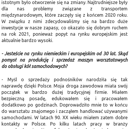
istotnym było otworzenie się na zmiany. Najtrudniejsze były
dla nas problemy związane z transportem
międzynarodowym, które zaczęły się z końcem 2020 roku.
W związku z nimi zdecydowaliśmy się na bardzo duże
inwestycje w nasze zapasy, co okazało się dobrym ruchem
na rok 2021, ponie­waż popyt na rynku europejskim jest
aktualnie bardzo wysoki.
- Jesteście na rynku niemieckim i europejskim od 30 lat. Skąd
pomysł na produkcję i sprzedaż maszyn warsztatowych
do obsługi kół samo­chodowych?
- Myśl o sprzedaży podnośników narodziła się tak
naprawdę dzięki Pol­sce. Moja droga zawodowa miała swój
początek w bardzo dużej tradycyjnej firmie. Miałem
bezpieczną posadę, edu­kowałem się i pracowałem
dodatkowo po godzinach. Doprowadziło mnie to w koń­cu
do warsztatu znajomego i zacząłem handlować używanymi
samochodami. W latach 90. XX wieku miałem zatem dobre
kontakty w Polsce. Po kilku latach pracy w branży