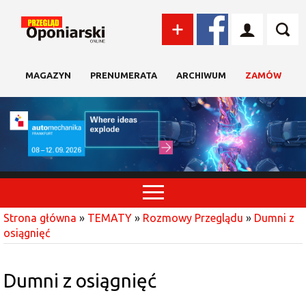
MAGAZYN
PRENUMERATA
ARCHIWUM
ZAMÓW
Strona główna
»
TEMATY
»
Rozmowy Przeglądu
»
Dumni z
osiągnięć
Dumni z osiągnięć