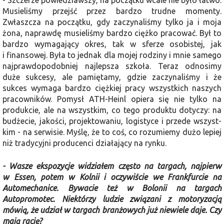
- Szczerze powiedziawszy, na po­czątku wcale nie było łatwo.
Musieliśmy przejść przez bardzo trudne momenty.
Zwłaszcza na początku, gdy zaczyna­liśmy tylko ja i moja
żona, naprawdę musieliśmy bardzo ciężko pracować. Był to
bardzo wymagający okres, tak w sferze osobistej, jak
i finansowej. Była to jednak dla mojej rodziny i mnie samego
najprawdopodobniej najlepsza szkoła. Teraz odnosimy
duże sukcesy, ale pamiętamy, gdzie zaczynaliśmy i że
sukces wymaga bardzo ciężkiej pracy wszystkich naszych
pracowników. Po­mysł ATH-Heinl opiera się nie tylko na
produkcie, ale na wszystkim, co tego produktu dotyczy: na
budżecie, jakości, projektowaniu, logistyce i przede wszyst­
kim - na serwisie. Myślę, że to coś, co rozumiemy dużo lepiej
niż tradycyjni producenci działający na rynku.
- Wasze ekspozycje widziałem często na targach, najpierw
w Essen, potem w Kolnii i oczywiście we Frank­furcie na
Automechanice. Bywacie też w Bolonii na targach
Autopromotec. Niektórzy ludzie związani z moto­ryzacją
mówią, że udział w targach branżowych już niewiele daje. Czy
mają rację?