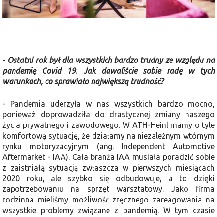
- Ostatni rok był dla wszystkich bardzo trudny ze względu na
pande­mię Covid 19. Jak dawaliście sobie radę w tych
warunkach, co sprawiało największą trudność?
- Pandemia uderzyła w nas wszystkich bardzo mocno,
ponieważ doprowa­dziła do drastycznej zmiany nasze­go
życia prywatnego i zawodowego. W ATH-Heinl mamy o tyle
komfortową sytuację, że działamy na niezależnym wtórnym
rynku motoryzacyjnym (ang. Independent Automotive
Aftermarket - IAA). Cała branża IAA musiała poradzić sobie
z zaistniałą sytuacją zwłaszcza w pierwszych miesiącach
2020 roku, ale szybko się odbudowuje, a to dzięki
zapotrzebowaniu na sprzęt warsztatowy. Jako firma
rodzinna mieliśmy możliwość zręcznego zareagowania na
wszyst­kie problemy związane z pandemią. W tym czasie