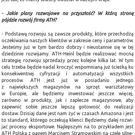
- Jakie plany rozwojowe na przy­szłość? W którą stronę
pójdzie rozwój firmy ATH?
- Podstawą rozwoju są zawsze pro­dukty, które przechodzą
oczekiwania naszych klientów w zakresie ceny i parametrów.
Jesteśmy już w tym bardzo dobrzy i nieustannie się w tej
dziedzinie rozwijamy. ATH-Heinl będzie realizować mocną
strategię rozwoju sprzedaży przez kolejne kilka lat. W tym
celu trzeba będzie nadal kroczyć wspo­mnianą już ścieżką ku
konsekwentnej cyfryzacji i automatyzacji wszystkich
procesów. ATH jest już w posiadaniu jednego
z największych magazynów na sprzęt warsztatowy
w Europie, ale będziemy inwestować jeszcze więcej,
zarówno w produkty, jak i zaplecze ma­gazynowe, aby
zapewnić sobie jeszcze lepszą gotowość do realizacji
dostaw. Dzisiaj dane jest nam żyć w czasach Amazona i jest
to standard, którego oczekują klienci. Będziemy dalej rozwi­
jać procesy eksportowe. Najlepszym na to przykładem jest
ATH Polska z panem Marcinem Stramowskim na czele silne­