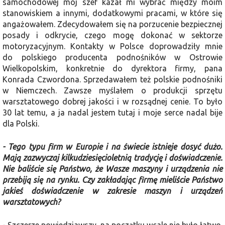
samochodowej mój szef kazał mi wybrać między moim
stanowi­skiem a innymi, dodatkowymi pracami, w które się
angażowałem. Zdecydo­wałem się na porzucenie bezpiecznej
posady i odkrycie, czego mogę dokonać w sektorze
motoryzacyjnym. Kontakty w Polsce doprowadziły mnie
do polskie­go producenta podnośników w Ostrowie
Wielkopolskim, konkretnie do dyrektora firmy, pana
Konrada Czwordona. Sprze­dawałem też polskie podnośniki
w Niem­czech. Zawsze myślałem o produkcji sprzętu
warsztatowego dobrej jakości i w rozsądnej cenie. To było
30 lat temu, a ja nadal jestem tutaj i moje serce nadal bije
dla Polski.
- Tego typu firm w Europie i na świecie istnieje dosyć dużo.
Mają za­zwyczaj kilkudziesięcioletnią tradycję i doświadczenie.
Nie baliście się Pań­stwo, że Wasze maszyny i urządzenia nie
przebiją się na rynku. Czy zakła­dając firmę mieliście Państwo
jakieś doświadczenie w zakresie maszyn i urządzeń
warsztatowych?