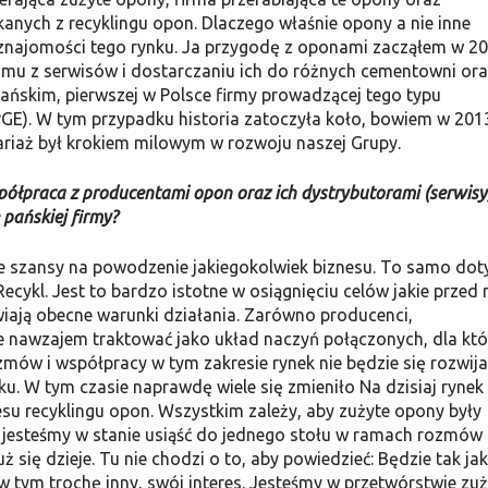
ych z recyklingu opon. Dlacze­go właśnie opony a nie inne
 znajomości tego rynku. Ja przygodę z oponami zacząłem w 2
omu z serwisów i dostarczaniu ich do różnych cementow­ni or
ańskim, pierwszej w Polsce firmy prowadzącej tego typu
(PGE). W tym przypadku historia zatoczyła koło, bowiem w 201
mariaż był krokiem milowym w rozwoju naszej Grupy.
współpraca z producentami opon oraz ich dystry­butorami (serwisy
pańskiej firmy?
ie szansy na powodzenie jakiegokolwiek biznesu. To samo dot
ecykl. Jest to bardzo istotne w osiągnię­ciu celów jakie przed
wiają obecne warunki działania. Zarówno producenci,
ie nawzajem traktować jako układ naczyń połączonych, dla kt
ozmów i współpracy w tym zakresie rynek nie będzie się rozwija
. W tym czasie naprawdę wiele się zmieniło Na dzisiaj rynek
esu recyklin­gu opon. Wszystkim zależy, aby zużyte opony były
j jesteśmy w stanie usiąść do jednego stołu w ra­mach rozmów
się dzieje. Tu nie chodzi o to, aby powiedzieć: Będzie tak ja
tym trochę inny, swój interes. Jesteśmy w przetwórstwie zuż