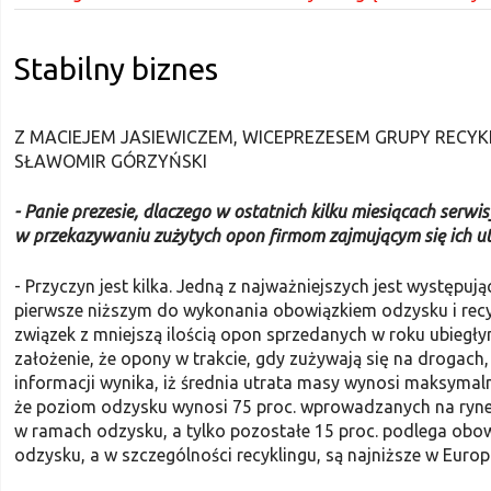
Stabilny biznes
Z MACIEJEM JASIEWICZEM, WICEPREZESEM GRUPY RECYK
SŁAWOMIR GÓRZYŃSKI
- Panie prezesie, dlaczego w ostat­nich kilku miesiącach serwis
w przekazywaniu zużytych opon firmom zajmującym się ich uty
- Przyczyn jest kilka. Jedną z najważ­niejszych jest wyst
pierwsze niższym do wykonania obowiązkiem odzysku i recy
związek z mniejszą ilością opon sprzedanych w roku ubiegł
zało­żenie, że opony w trakcie, gdy zużywają się na drogach
informacji wynika, iż średnia utrata masy wynosi maksymal
że poziom odzysku wynosi 75 proc. wprowadzanych na rynek
w ramach odzysku, a tylko pozostałe 15 proc. podlega obo
odzysku, a w szczególności recyklingu, są najniższe w Europi