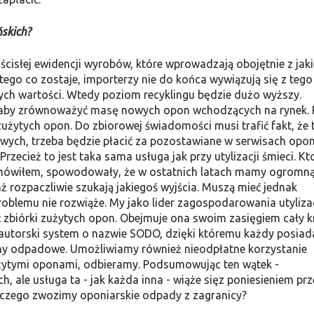
ńskich?
ścisłej ewidencji wyrobów, które wprowadzają obojętnie z jak
tego co zo­staje, importerzy nie do końca wywiązują się z tego
h war­tości. Wtedy poziom recyklingu będzie dużo wyższy.
pon, aby zrównoważyć masę nowych opon wchodzących na rynek.
zużytych opon. Do zbioro­wej świadomości musi trafić fakt, że 
ych, trzeba będzie płacić za pozostawiane w serwisach opo
rzecież to jest taka sama usługa jak przy utylizacji śmieci. Kt
h mówiłem, spowodowały, że w ostatnich latach mamy ogromn
 rozpaczliwie szukają jakiegoś wyjścia. Muszą mieć jednak
roblemu nie rozwiąże. My jako lider zagospodarowania utylizac
ć zbiórki zużytych opon. Obej­muje ona swoim zasięgiem cały k
 autorski system o nazwie SODO, dzięki któremu każdy posiada
 odpadowe. Umożliwiamy również nieodpłatne ko­rzystanie
użytymi oponami, odbieramy. Podsumowując ten wątek -
 ale usługa ta - jak każda inna - wiąże sięz poniesieniem prz
czego zwozimy oponiarskie odpady z zagranicy?