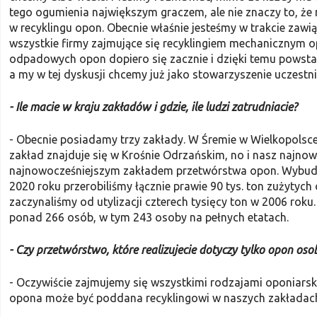
tego ogumienia największym graczem, ale nie znaczy to, że 
w recyklingu opon. Obecnie wła­śnie jesteśmy w trakcie zaw
wszystkie firmy zajmujące się recyklingiem mechanicz­nym o
odpadowych opon dopiero się zacznie i dzięki temu powsta
a my w tej dyskusji chcemy już jako stowarzyszenie uczestni
- Ile macie w kraju zakładów i gdzie, ile ludzi zatrudniacie?
- Obecnie posiadamy trzy zakłady. W Śremie w Wielkopolsce 
zakład znajduje się w Kro­śnie Odrzańskim, no i nasz najnow
najnowocześniejszym zakładem przetwórstwa opon. Wybudo
2020 roku przerobiliśmy łącznie prawie 90 tys. ton zużytyc
zaczynaliśmy od utylizacji czterech tysięcy ton w 2006 roku.
ponad 266 osób, w tym 243 osoby na pełnych etatach.
- Czy przetwórstwo, które realizu­jecie dotyczy tylko opon os
- Oczywiście zajmujemy się wszystki­mi rodzajami oponiarsk
opona może być poddana recy­klingowi w naszych zakładac