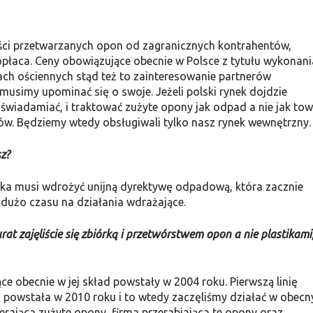
łości przetwarzanych opon od zagranicznych kontrahentów,
opłaca. Ceny obowiązujące obecnie w Polsce z tytułu wykonani
jach ościennych stąd też to zainteresowanie partnerów
usi­my upominać się o swoje. Jeżeli polski rynek dojdzie
świadamiać, i traktować zużyte opony jak odpad a nie jak tow
w. Będziemy wtedy obsługi­wali tylko nasz rynek wewnętrzny.
sz?
ska musi wdro­żyć unijną dyrektywę odpadową, która zacznie
użo czasu na działania wdrażające.
rat za­jęliście się zbiórką i przetwórstwem opon a nie plastikami
e obecnie w jej skład powstały w 2004 roku. Pierw­szą linię
 powsta­ła w 2010 roku i to wtedy zaczęliśmy działać w obec
erająca zużyte opony, firma przera­biająca te opony oraz