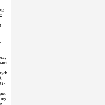
002
az
3
,
yczy
 nami
órych
ł.
 tak
 pod
k my
y­