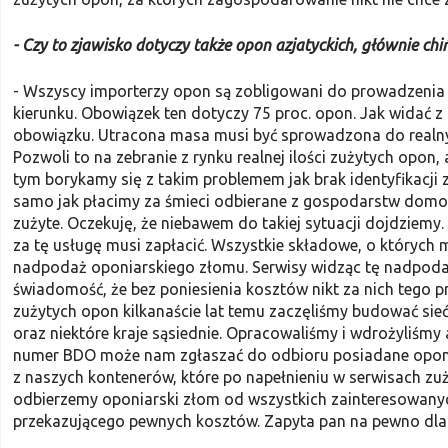
- Czy to zjawisko dotyczy także opon azjatyckich, głównie chi
- Wszyscy importerzy opon są zobli­gowani do prowadzenia 
kierunku. Obowiązek ten dotyczy 75 proc. opon. Jak widać z 
obowiązku. Utracona masa musi być sprowadzona do realnyc
Pozwoli to na zebranie z rynku realnej ilości zużytych o
tym bo­rykamy się z takim problemem jak brak identyfikacji 
samo jak płacimy za śmieci odbierane z gospodarstw domow
zużyte. Oczekuję, że niebawem do takiej sytuacji dojdziemy. P
za tę usługę musi zapłacić. Wszystkie składowe, o któryc
nadpodaż oponiarskie­go złomu. Serwisy widząc tę nadpodaż
świadomość, że bez poniesienia kosztów nikt za nich tego p
zużytych opon kilkanaście lat temu zaczęliśmy bu­dować sie
oraz niektóre kraje sąsiednie. Opracowaliśmy i wdrożyliśmy
numer BDO może nam zgłaszać do odbioru posiadane opony
z naszych kontenerów, które po napełnieniu w serwisach z
odbierzemy oponiarski złom od wszystkich zainteresowanych,
przekazującego pewnych kosztów. Zapyta pan na pewno dla