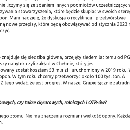
nie liczymy się ze zdaniem innych podmiotów uczestniczą­cych
iązywania stowarzyszenia, które będzie skupiać w swoich szer
pon. Mam nadzieję, że dyskusja o recyklingu i przetwórstwie
ną nowe przepisy, które będą obowiązywać od stycznia 2023 
czyć.
znajduje się siedziba główna, przejęty siedem lat temu od P
szy nabytek czyli zakład w Chełmie, który jest
wany został kosztem 53 mln zł i uruchomiony w 2019 roku.
h opon. W tym roku chcemy przetworzyć około 100 tys. ton. A
 Z tego widać, że jest progres. W naszej Grupie łącznie zatrud
obowych, czy także ciężarowych, rolniczych i OTR-ów?
iego złomu. Nie ma znaczenia rozmiar i wielkość opony. Każd
h.