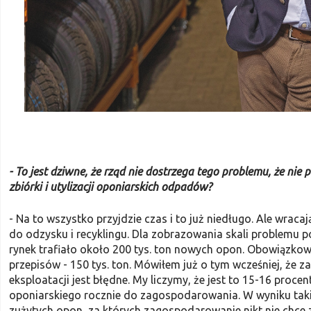
- To jest dziwne, że rząd nie dostrze­ga tego problemu, że ni
zbiórki i utyli­zacji oponiarskich odpadów?
- Na to wszystko przyjdzie czas i to już niedługo. Ale wraca
do odzysku i recyklingu. Dla zobrazowania skali problemu p
rynek trafiało około 200 tys. ton nowych opon. Obowiązko­
przepisów - 150 tys. ton. Mówiłem już o tym wcześniej, że z
eksploatacji jest błędne. My liczymy, że jest to 15-16 proc
oponiarskiego rocznie do zagospodarowania. W wyniku takieg
zużytych opon, za których zagospodarowanie nikt nie chce z