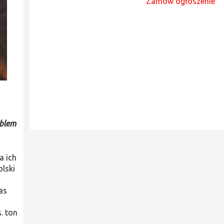
Zamów ogłoszenie
oblem
a ich
olski
as
. ton