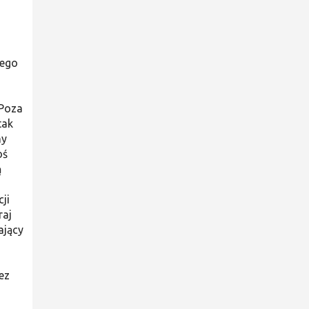
iego
 Poza
tak
ny
oś
ą
ji
raj
ją­cy
ez