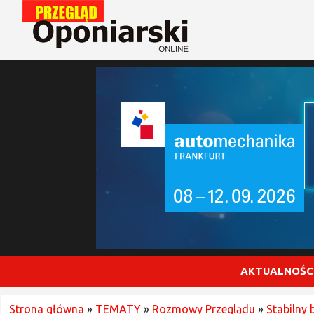
AKTUALNOŚC
Strona główna
»
TEMATY
»
Rozmowy Przeglądu
»
Stabilny 