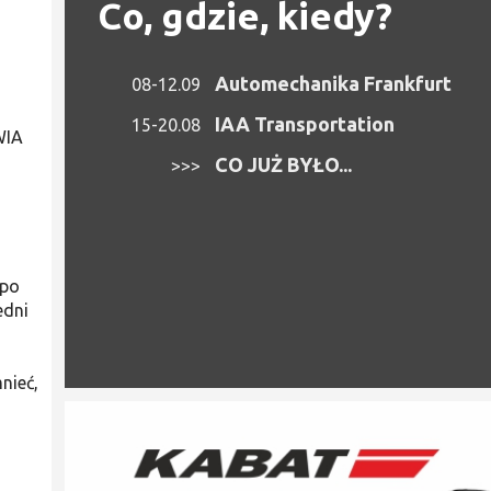
Co, gdzie, kiedy?
Automechanika Frankfurt
08-12.09
IAA Transportation
15-20.08
WIA
CO JUŻ BYŁO...
>>>
 po
edni
nieć,