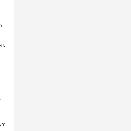
a
ar,
,
nym