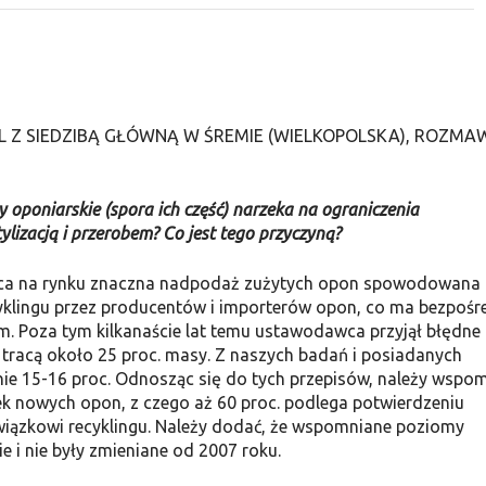
L Z SIEDZIBĄ GŁÓWNĄ W ŚREMIE (WIELKOPOLSKA), ROZMA
y opo­niarskie (spora ich część) narzeka na ograniczenia
lizacją i przerobem? Co jest tego przyczyną?
ępująca na rynku znaczna nadpodaż zużytych opon spowodowana
klingu przez producentów i impor­terów opon, co ma bezpośr
ym. Poza tym kilkanaście lat temu ustawodawca przyjął błędne
, tracą około 25 proc. masy. Z naszych badań i posiadanych
nie 15-16 proc. Odnosząc się do tych przepisów, należy wspom
 no­wych opon, z czego aż 60 proc. podlega potwierdzeniu
wiązkowi recyklingu. Należy dodać, że wspomnia­ne poziomy
e i nie były zmieniane od 2007 roku.