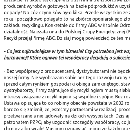
producent wyro­bów gotowych na bazie półproduktów uzyskan
odpady? No cóż czynników było kilka. Przede wszystkim ze
roku i początkowo polegało to na zbiórce oponiarskiego zł
zakładu recyklingu. Konkretnie do firmy ABC w Krośnie Odrz
działalność. Należała ona do Polskiej Grupy Energetycznej 
Recykl przejął firmę ABC. Dzisiaj mogę powiedzieć, że ten 
- Co jest najtrudniejsze w tym biz­nesie? Czy potrzebna jest 
hurtownie)? Które ogniwa tej współpracy decydują o sukcesie 
- Bez współpracy z producentami, dystrybutorami nie będz
naszej firmy. Nie wy­obrażam sobie bez tego rozwoju Grupy R
i przed całym rynkiem gospodarki obiegu zamknięte­go, sta
dystrybutorzy, firmy zajmujące się recyklingiem muszą sieb
intere­sy związane z recyklingiem są wspólne i spójne. Bez r
Ustawa opisująca to co robimy obecnie powstała w 2002 roku
bardzo się zmienił, że jesteśmy partnerami w realizacji proc
przetwarzane a nie lądowały na dzikich wysypiskach. Dzisia
patronatem PZPO, aby uzgodnić szczegóły współpracy, co już 
chcemy albo wcale! Musimy rozmawiać, mimo że każdy ma w 