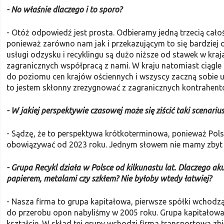
- No właśnie dlaczego i to sporo?
- Otóż odpowiedź jest prosta. Odbiera­my jedną trzecią ca
ponieważ zarówno nam jak i przeka­zującym to się bardziej 
usługi odzysku i recyklingu są dużo niższe od stawek w kra
zagranicznych współpracą z nami. W kraju natomiast ciągle m
do poziomu cen krajów ościennych i wszyscy zaczną sobie u
to jestem skłonny zrezygnować z zagranicznych kontrahentó
- W jakiej perspektywie czasowej może się ziścić taki scenariu
- Sądzę, że to perspektywa krótkoter­minowa, ponieważ Pol
obowiązywać od 2023 roku. Jednym słowem nie mamy zbyt d
- Grupa Recykl działa w Polsce od kilkunastu lat. Dlaczego aku
papierem, metalami czy szkłem? Nie byłoby wtedy łatwiej?
- Nasza firma to grupa kapitałowa, pierwsze spółki wchodząc
do przerobu opon nabyliśmy w 2005 roku. Grupa kapitałowa
kształcie. W skład tej grupy wchodzi firma transportowa zbi