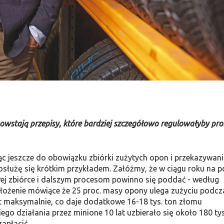
e powstają przepisy, które bardziej szczegółowo regulowałyby pr
jąc jeszcze do obo­wiązku zbiórki zużytych opon i przeka­zywani
osłużę się krótkim przykładem. Załóżmy, że w ciągu roku na p
wej zbiórce i dalszym procesom powinno się poddać - według
a­łożenie mówiące że 25 proc. masy opo­ny ulega zużyciu podcz
ent maksymalnie, co daje dodatko­we 16-18 tys. ton złomu
o działania przez minione 10 lat uzbierało się około 180 tys
apłacić.