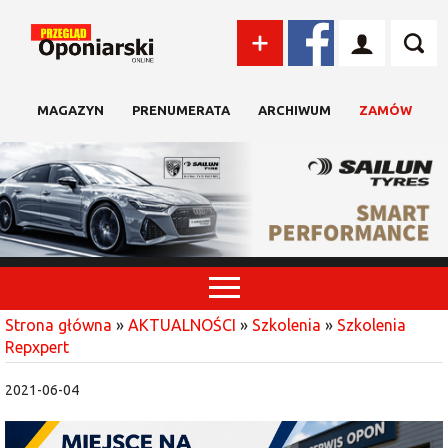
MAGAZYN
PRENUMERATA
ARCHIWUM
ZAMÓW
Strona główna
»
AKTUALNOŚCI
»
Szkolenia
»
Szkolenia
Repxpert
2021-06-04