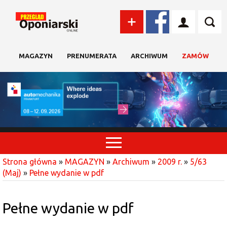
MAGAZYN
PRENUMERATA
ARCHIWUM
ZAMÓW
Strona główna
»
MAGAZYN
»
Archiwum
»
2009 r.
»
5/63
(Maj)
»
Pełne wydanie w pdf
Pełne wydanie w pdf