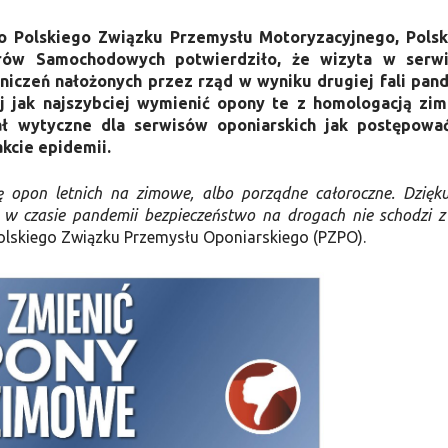
o Polskiego Związku Przemysłu Motoryzacyjnego, Pols
rów Samochodowych potwierdziło, że wizyta w serwi
niczeń nałożonych przez rząd w wyniku drugiej fali pan
ej jak najszybciej wymienić opony te z homologacją zi
ł wytyczne dla serwisów oponiarskich jak postępować
kcie epidemii.
ę opon letnich na zimowe, albo porządne całoroczne. Dzięk
e w czasie pandemii bezpieczeństwo na drogach nie schodzi z
olskiego Związku Przemysłu Oponiarskiego (PZPO).