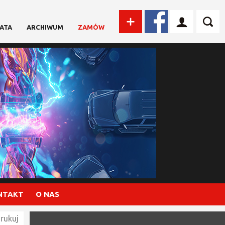
ATA
ARCHIWUM
ZAMÓW
NTAKT
O NAS
rukuj