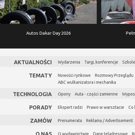
Autos Dakar Day 2026
Pełn
AKTUALNOŚCI
Wydarzenia
Targi, konferencje
Szkole
TEMATY
Nowości rynkowe
Rozmowy Przeglądu
ABC wulkanizatora i mechanika
TECHNOLOGIA
Opony
Auta - części zamienne
Wypos
PORADY
Ekspert radzi
Prawo w warsztacie
Co 
ZAMÓW
Prenumerata
Reklama / Advertisement
O NAS
O wydawnictwie
Dane teladresowe
R