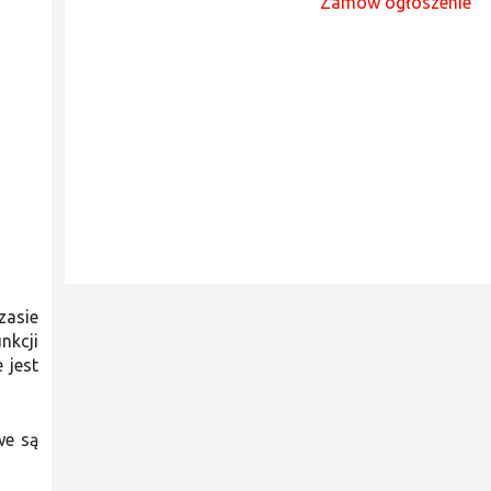
Zamów ogłoszenie
zasie
nkcji
 jest
we są