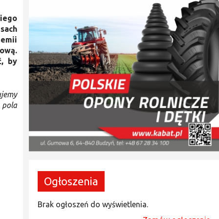
kiego
sach
demii
mową.
, by
ujemy
 pola
Ogłoszenia
Brak ogłoszeń do wyświetlenia.