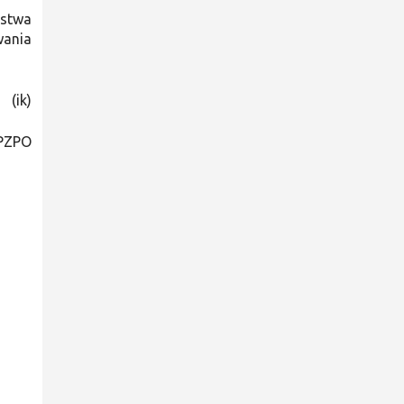
ństwa
wania
(ik)
 PZPO