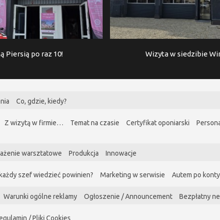
ą Piersią po raz 10!
Wizyta w siedzibie W
nia
Co, gdzie, kiedy?
Z wizytą w firmie…
Temat na czasie
Certyfikat oponiarski
Persona
ażenie warsztatowe
Produkcja
Innowacje
każdy szef wiedzieć powinien?
Marketing w serwisie
Autem po kont
Warunki ogólne reklamy
Ogłoszenie / Announcement
Bezpłatny ne
egulamin / Pliki Cookies