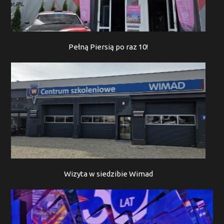
Pełną Piersią po raz 10!
Wizyta w siedzibie Wimad