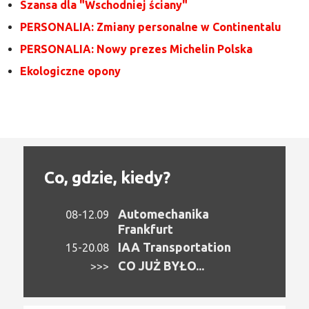
Szansa dla "Wschodniej ściany"
PERSONALIA: Zmiany personalne w Continentalu
PERSONALIA: Nowy prezes Michelin Polska
Ekologiczne opony
Co, gdzie, kiedy?
Automechanika
08-12.09
Frankfurt
IAA Transportation
15-20.08
CO JUŻ BYŁO...
>>>