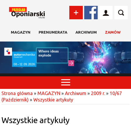
MAGAZYN
PRENUMERATA
ARCHIWUM
ZAMÓW
Strona główna
»
MAGAZYN
»
Archiwum
»
2009 r.
»
10/67
(Październik)
»
Wszystkie artykuły
Wszystkie artykuły