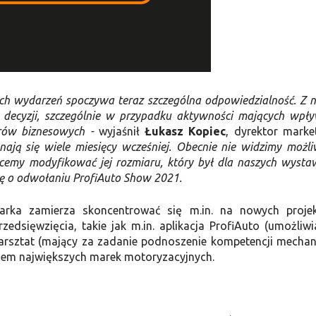
ach wydarzeń spoczywa teraz szczególna odpowiedzialność. Z n
 decyzji, szczególnie w przypadku aktywności mających wpł
rów biznesowych -
wyjaśnił
Łukasz Kopiec
, dyrektor marke
ją się wiele miesięcy wcześniej. Obecnie nie widzimy możli
chcemy modyfikować jej rozmiaru, który był dla naszych wyst
ję o odwołaniu ProfiAuto Show 2021.
rka zamierza skoncentrować się m.in. na nowych proje
zedsięwzięcia, takie jak m.in. aplikacja ProfiAuto (umożliwi
arsztat (mający za zadanie podnoszenie kompetencji mecha
rciem największych marek motoryzacyjnych.