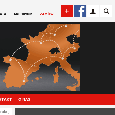
ATA
ARCHIWUM
ZAMÓW
NTAKT
O NAS
rukuj