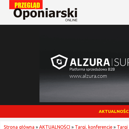
AKTUALNOŚC
Strona główna
»
AKTUALNOŚCI
»
Targi, konferencje
»
Targi