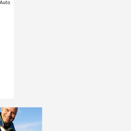
iAuto