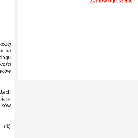
Zamów ogłoszenie
aszej
yw na
tingu
wości
awców
ktach
ająca
ników
(ik)