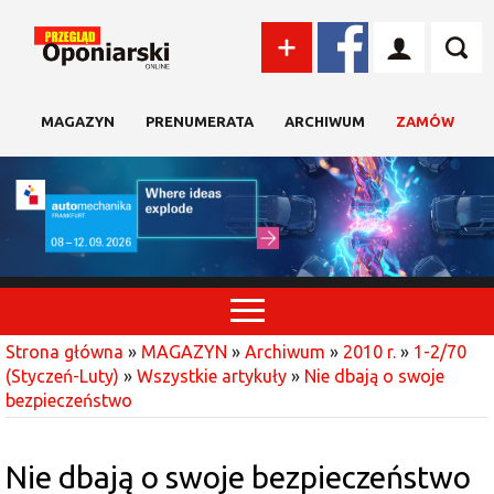
MAGAZYN
PRENUMERATA
ARCHIWUM
ZAMÓW
Strona główna
»
MAGAZYN
»
Archiwum
»
2010 r.
»
1-2/70
(Styczeń-Luty)
»
Wszystkie artykuły
»
Nie dbają o swoje
bezpieczeństwo
Nie dbają o swoje bezpieczeństwo