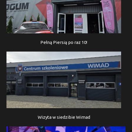
Pełną Piersią po raz 10!
Wizyta w siedzibie Wimad