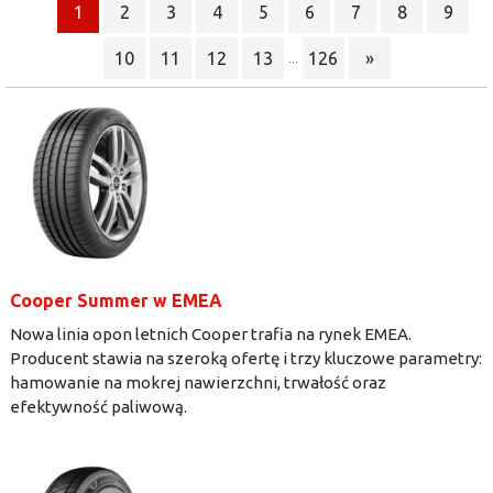
1
2
3
4
5
6
7
8
9
10
11
12
13
126
»
...
Cooper Summer w EMEA
Nowa linia opon letnich Cooper trafia na rynek EMEA.
Producent stawia na szeroką ofertę i trzy kluczowe parametry:
hamowanie na mokrej nawierzchni, trwałość oraz
efektywność paliwową.