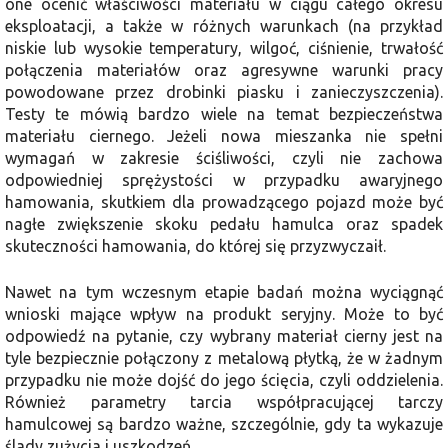
one ocenić właściwości materiału w ciągu całego okresu
eksploatacji, a także w różnych warunkach (na przykład
niskie lub wysokie temperatury, wilgoć, ciśnienie, trwałość
połączenia materiałów oraz agresywne warunki pracy
powodowane przez drobinki piasku i zanieczyszczenia).
Testy te mówią bardzo wiele na temat bezpieczeństwa
materiału ciernego. Jeżeli nowa mieszanka nie spełni
wymagań w zakresie ściśliwości, czyli nie zachowa
odpowiedniej sprężystości w przypadku awaryjnego
hamowania, skutkiem dla prowadzącego pojazd może być
nagłe zwiększenie skoku pedału hamulca oraz spadek
skuteczności hamowania, do której się przyzwyczaił.
Nawet na tym wczesnym etapie badań można wyciągnąć
wnioski mające wpływ na produkt seryjny. Może to być
odpowiedź na pytanie, czy wybrany materiał cierny jest na
tyle bezpiecznie połączony z metalową płytką, że w żadnym
przypadku nie może dojść do jego ścięcia, czyli oddzielenia.
Również parametry tarcia współpracującej tarczy
hamulcowej są bardzo ważne, szczególnie, gdy ta wykazuje
ślady zużycia i uszkodzeń.