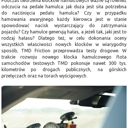
Podczas tworzenia klocków hamulcowych ważne są również
odczucia na pedale hamulca: jak duża jest siła potrzebna
do naciśnięcia pedału hamulca? Czy w przypadku
hamowania awaryjnego każdy kierowca jest w stanie
spowodować nacisk wystarczający do zatrzymania
pojazdu? Czy hamulce generują hałas, a jeżeli tak, jaki jest to
rodzaj hałasu? Dlatego też, w celu dokonania oceny
wszystkich właściwości nowych klocków w wiarygodny
sposób, TMD Friction przeprowadza testy drogowe. W
trakcie rozwoju nowego klocka hamulcowego flota
samochodów testowych TMD pokonuje nawet 300 tys.
kilometrów po drogach publicznych, na górskich
przełęczach oraz na torach wyścigowych.