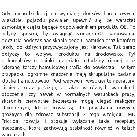
Gdy nachodzi kolej na wymianę klocków hamulcowych,
właściciel pojazdu powinien upewnić się, że warsztat
zamontuje części będące odpowiednikiem produktu OE. To
jedyny sposób, by osiągnąć skuteczność hamowania,
odczucia podczas naciskania pedału hamulca oraz komfort
jazdy, do których przyzwyczajony jest kierowca. Tak samo
dotyczy to wpływu produktu na środowisko. Pył
z hamulców (drobinki materiału okładziny ciernej oraz
ścieranej tarczy hamulcowej) trafia do powietrza. I w tym
przypadku ogromne znaczenie mają skrupulatne badania
klocka hamulcowego. Pod wpływem wysokiej temperatury,
ciśnienia oraz poślizgu, a także w różnych warunkach
otoczenia, czy nawet w normalnych warunkach pracy,
składniki pierwotnie bezpieczne mogą ulegać reakcjom
chemicznym, które prowadzą do powstania nowych,
groźnych dla zdrowia substancji. Z tego względu TMD
Friction rozwija i stosuje wyłącznie takie receptury
mieszanek, które zachowują stabilność również w takich
warunkach.