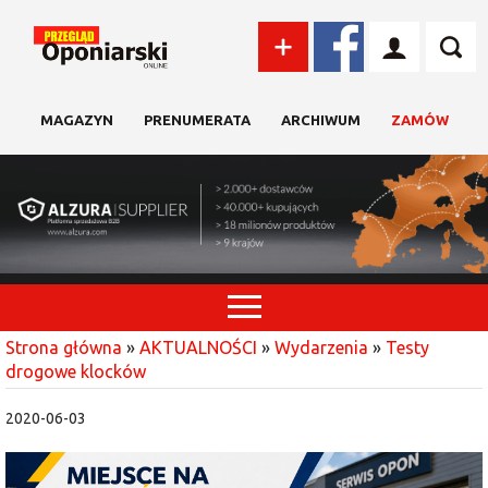
MAGAZYN
PRENUMERATA
ARCHIWUM
ZAMÓW
Strona główna
»
AKTUALNOŚCI
»
Wydarzenia
»
Testy
drogowe klocków
2020-06-03