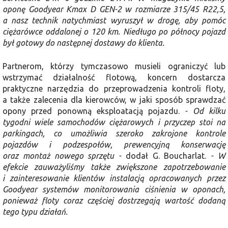
oponę Goodyear Kmax D GEN-2 w rozmiarze 315/45 R22,5,
a nasz technik natychmiast wyruszył w drogę, aby pomóc
ciężarówce oddalonej o 120 km. Niedługo po północy pojazd
był gotowy do następnej dostawy do klienta.
Partnerom, którzy tymczasowo musieli ograniczyć lub
wstrzymać działalność flotową, koncern dostarcza
praktyczne narzędzia do przeprowadzenia kontroli floty,
a także zalecenia dla kierowców, w jaki sposób sprawdzać
opony przed ponowną eksploatacją pojazdu.
- Od kilku
tygodni wiele samochodów ciężarowych i przyczep stoi na
parkingach, co umożliwia szeroko zakrojone kontrole
pojazdów i podzespołów, prewencyjną konserwację
oraz montaż nowego sprzętu -
dodał G. Boucharlat.
- W
efekcie zauważyliśmy także zwiększone zapotrzebowanie
i zainteresowanie klientów instalacją opracowanych przez
Goodyear systemów monitorowania ciśnienia w oponach,
ponieważ floty coraz częściej dostrzegają wartość dodaną
tego typu działań.