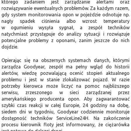
którego zadaniem jest zarządzanie alertami oraz
rozwiązywanie ewentualnych problemów. Za każdym razem,
gdy system monitorowania opon w pojeździe odnotuje np.
nagły spadek ciśnienia albo wzrost temperatury
w ogumieniu wysyła sygnał, a zespół techników
natychmiast przystępuje do analizy sytuacji i rozwiązuje
potencjalne problemy z oponami, zanim jeszcze do nich
dojdzie.
Opierając się na obszernych systemach danych, którymi
zarządza Goodyear, zespół ma pełny wgląd do historii
alertów, wiedzę pozwalającą ocenić stopień aktualnego
problemu i jest w stanie zlokalizować pojazd. W razie
potrzeby kierowca może liczyć na pomoc najbliższego
serwisu, zrzeszonego w sieci zarządzanej przez
amerykańskiego producenta opon. Aby zagwarantować
szybki czas reakcji w całej Europie, 24 godziny na dobę,
siedem dni w tygodniu, Goodyear codziennie monitoruje
dostępność techników ServiceLine24H. Na zakończenie
procesu kierownik floty jest informowany, że ciężarówka