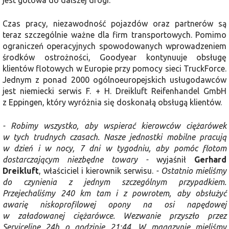
jest gotowa do dalszej drogi.
Czas pracy, niezawodność pojazdów oraz partnerów są
teraz szczególnie ważne dla firm transportowych. Pomimo
ograniczeń operacyjnych spowodowanych wprowadzeniem
środków ostrożności, Goodyear kontynuuje obsługę
klientów flotowych w Europie przy pomocy sieci TruckForce.
Jednym z ponad 2000 ogólnoeuropejskich usługodawców
jest niemiecki serwis F. + H. Dreikluft Reifenhandel GmbH
z Eppingen, który wyróżnia się doskonałą obsługą klientów.
- Robimy wszystko, aby wspierać kierowców ciężarówek
w tych trudnych czasach. Nasze jednostki mobilne pracują
w dzień i w nocy, 7 dni w tygodniu, aby pomóc flotom
dostarczającym niezbędne towary -
wyjaśnił
Gerhard
Dreikluft
, właściciel i kierownik serwisu.
- Ostatnio mieliśmy
do czynienia z jednym szczególnym przypadkiem.
Przejechaliśmy 240 km tam i z powrotem, aby obsłużyć
awarię niskoprofilowej opony na osi napędowej
w załadowanej ciężarówce. Wezwanie przyszło przez
Serviceline 24h o godzinie 21:44. W magazynie mieliśmy