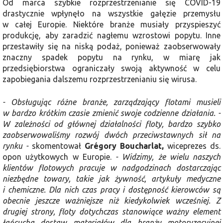
Od marca szybkie rozprzestrzenianie się COVID-19
drastycznie wpłynęło na wszystkie gałęzie przemysłu
w całej Europie. Niektóre branże musiały przyspieszyć
produkcję, aby zaradzić nagłemu wzrostowi popytu. Inne
przestawiły się na niską podaż, ponieważ zaobserwowały
znaczny spadek popytu na rynku, w miarę jak
przedsiębiorstwa ograniczały swoją aktywność w celu
zapobiegania dalszemu rozprzestrzenianiu się wirusa.
- Obsługując różne branże, zarządzający flotami musieli
w bardzo krótkim czasie zmienić swoje codzienne działania. -
W zależności od głównej działalności floty, bardzo szybko
zaobserwowaliśmy rozwój dwóch przeciwstawnych sił na
rynku -
skomentował
Grégory Boucharlat,
wiceprezes ds.
opon użytkowych w Europie.
- Widzimy, że wielu naszych
klientów flotowych pracuje w nadgodzinach dostarczając
niezbędne towary, takie jak żywność, artykuły medyczne
i chemiczne. Dla nich czas pracy i dostępność kierowców są
obecnie jeszcze ważniejsze niż kiedykolwiek wcześniej. Z
drugiej strony, floty dotychczas stanowiące ważny element
łańcucha dostaw materiałów dla branży motoryzacyjnej