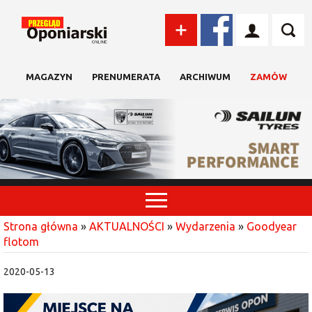
MAGAZYN
PRENUMERATA
ARCHIWUM
ZAMÓW
Strona główna
»
AKTUALNOŚCI
»
Wydarzenia
»
Goodyear
flotom
2020-05-13