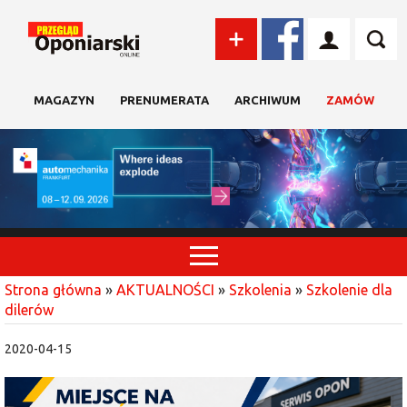
MAGAZYN
PRENUMERATA
ARCHIWUM
ZAMÓW
Strona główna
»
AKTUALNOŚCI
»
Szkolenia
»
Szkolenie dla
dilerów
2020-04-15