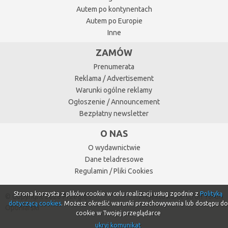
Autem po kontynentach
Autem po Europie
Inne
ZAMÓW
Prenumerata
Reklama / Advertisement
Warunki ogólne reklamy
Ogłoszenie / Announcement
Bezpłatny newsletter
O NAS
O wydawnictwie
Dane teladresowe
Regulamin / Pliki Cookies
Strona korzysta z plików cookie w celu realizacji usług zgodnie z
Polityką
© Copyright 2026 Przegląd
Projektowanie stron Toruń
dotyczącą cookies
. Możesz określić warunki przechowywania lub dostępu do
Oponiarski
cookie w Twojej przeglądarce
ukryj komunikat