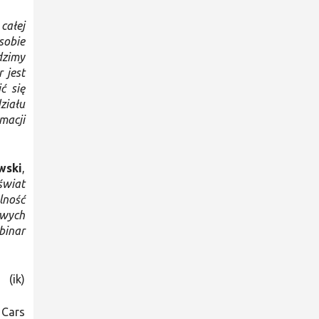
całej
sobie
dzimy
 jest
ć się
ziału
macji
wski
,
świat
lność
owych
binar
(ik)
r Cars