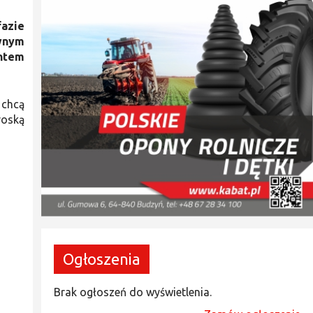
fazie
wnym
antem
 chcą
roską
Ogłoszenia
Brak ogłoszeń do wyświetlenia.