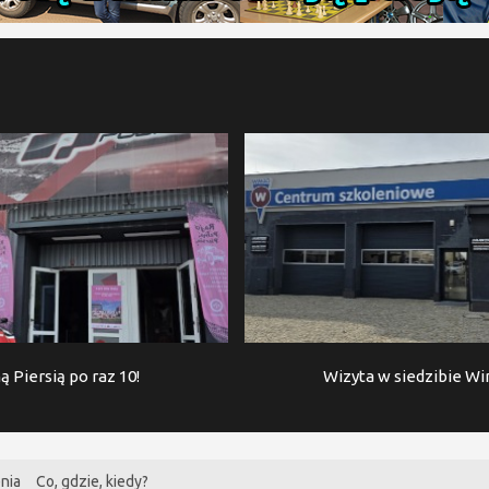
ą Piersią po raz 10!
Wizyta w siedzibie W
nia
Co, gdzie, kiedy?