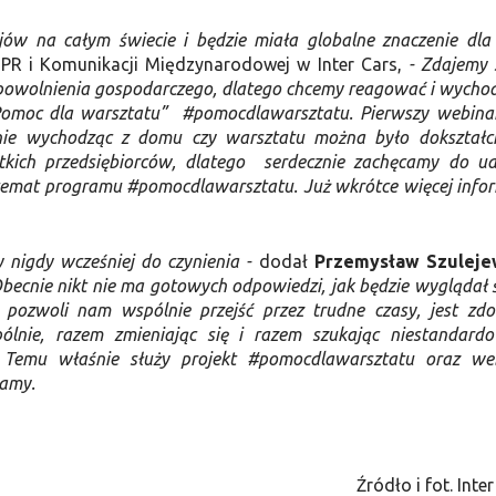
ów na całym świecie i będzie miała globalne znaczenie dla 
. PR i Komunikacji Międzynarodowej w Inter Cars,
- Zdajemy 
spowolnienia gospodarczego, dlatego chcemy reagować i wycho
omoc dla warsztatu” #pomocdlawarsztatu. Pierwszy webinar
 nie wychodząc z domu czy warsztatu można było dokształci
tkich przedsiębiorców, dlatego serdecznie zachęcamy do ud
 temat programu #pomocdlawarsztatu. Już wkrótce więcej infor
y nigdy wcześniej do czynienia -
dodał
Przemysław Szuleje
Obecnie nikt nie ma gotowych odpowiedzi, jak będzie wyglądał 
a pozwoli nam wspólnie przejść przez trudne czasy, jest zdo
pólnie, razem zmieniając się i razem szukając niestandard
 Temu właśnie służy projekt #pomocdlawarsztatu oraz we
zamy.
Źródło i fot. Inte