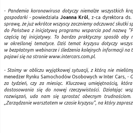
- Pandemia koronawirusa dotyczy niemalże wszystkich kraj
gospodarki -
powiedziała
Joanna Król
, z-ca dyrektora ds
sprawę, że już wkrótce wszyscy zaczniemy odczuwać skutki 
do Państwa z inicjatywą programu wsparcia pod nazwą ”P
częścią tej inicjatywy. To bardzo praktyczny sposób aby
w określonej tematyce. Dziś temat kryzysu dotyczy wszys
w bezpłatnym webinarze i śledzenia kolejnych informacji na
pojawi się na stronie www.intercars.com.pl.
- Stoimy w obliczu wyjątkowej sytuacji, z którą nie mieliśm
menedżer Rynku Samochodów Osobowych w Inter Cars,
- 
za tydzień, czy za miesiąc. Kluczową umiejętnością, któr
dostosowania się do nowej rzeczywistości. Działając ws
rozwiązań, uda nam się sprostać obecnym trudnościom.
„Zarządzanie warsztatem w czasie kryzysu”, na który zapras