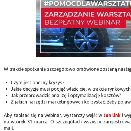
W trakcie spotkania szczegółowo omówione zostaną następ
Czym jest obecny kryzys?
Jakie decyzje musi podjąć właściciel w trakcie rynkowyc
Jak przeprowadzić analizę i optymalizację kosztów?
Z jakich narzędzi marketingowych korzystać, żeby pojawil
Aby zapisać się na webinar, wystarczy wejść w
ten link
i wy
na wtorek 31 marca. O szczegółach wszyscy zarejestrow
mail.