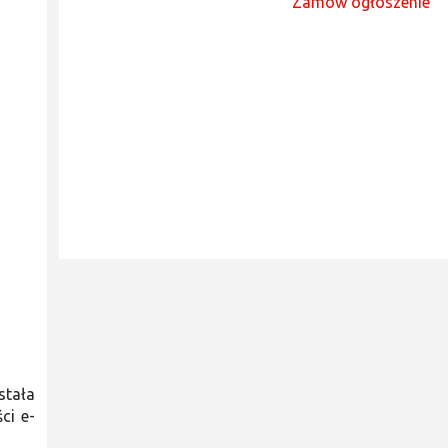
Zamów ogłoszenie
stała
ci e-