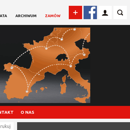
ATA
ARCHIWUM
ZAMÓW
NTAKT
O NAS
rukuj