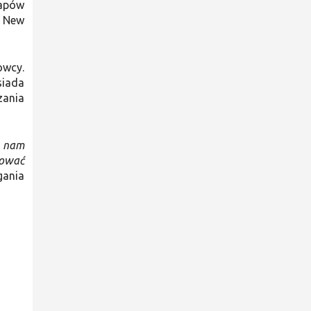
tapów
d New
owcy.
siada
zania
i nam
uować
gania