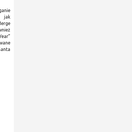
ganie
 jak
Merge
wnież
Year”
owane
Santa