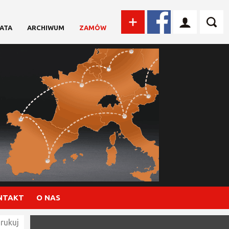
ATA
ARCHIWUM
ZAMÓW
NTAKT
O NAS
rukuj