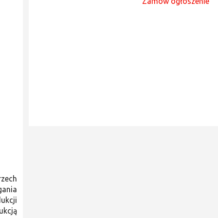
Zamów ogłoszenie
rzech
gania
ukcji
ukcją