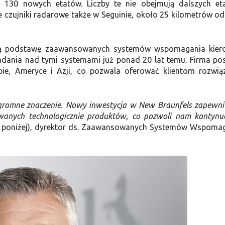
 130 nowych etatów. Liczby te nie obejmują dalszych e
 czujniki radarowe także w Seguinie, około 25 kilometrów o
owią podstawę zaawansowanych systemów wspomagania kier
badania nad tymi systemami już ponad 20 lat temu. Firma po
ie, Ameryce i Azji, co pozwala oferować klientom rozwią
 ogromne znaczenie. Nowy inwestycja w New Braunfels zapewn
wanych technologicznie produktów, co pozwoli nam kontyn
u poniżej), dyrektor ds. Zaawansowanych Systemów Wspoma