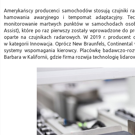
Amerykańscy producenci samochodów stosują czujniki ra
hamowania awaryjnego i tempomat adaptacyjny. Tec
monitorowanie martwych punktów w samochodach osobowy
Assist), które po raz pierwszy zostały wprowadzone do p
oparte na czujnikach radarowych. W 2019 r. producent o
w kategorii Innowacja. Oprócz New Braunfels, Continent
systemy wspomagania kierowcy. Placówkę badawczo-rozw
Barbara w Kalifornii, gdzie firma rozwija technologię lidar