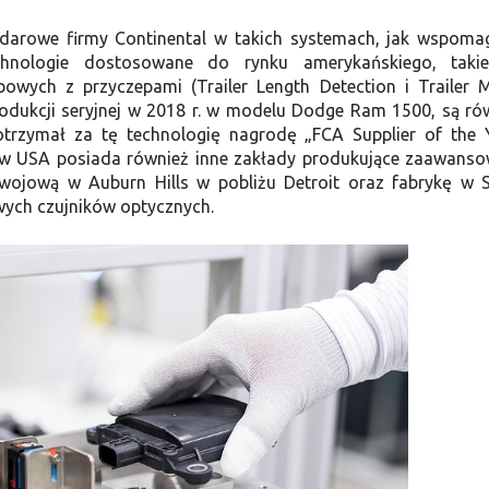
darowe firmy Continental w takich systemach, jak wspoma
hnologie dostosowane do rynku amerykańskiego, takie
ch z przyczepami (Trailer Length Detection i Trailer 
rodukcji seryjnej w 2018 r. w modelu Dodge Ram 1500, są ró
trzymał za tę technologię nagrodę „FCA Supplier of the 
al w USA posiada również inne zakłady produkujące zaawans
ojową w Auburn Hills w pobliżu Detroit oraz fabrykę w 
owych czujników optycznych.