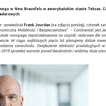
jnego w New Braunfels w amerykańskim stanie Teksas. 
radarowych.
 -
powiedział
Frank Jourdan
(na zdjęciu poniżej), członek za
onomiczna Mobilność i Bezpieczeństwo”. -
Continental jest j
e stale rosnącego zapotrzebowania na czujniki radarowe dla n
ie. W ciągu najbliższych pięciu lat planujemy dalsze inwes
dzenia samochodu. Zwiększenie zdolności produkcyjnych 
015-2019 sprzedaż wzrosła ponad dwukrotnie i widzimy duże szan