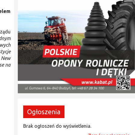
Celem
rządu
ednym
owych
tycje
w New
se na
Ogłoszenia
Brak ogłoszeń do wyświetlenia.