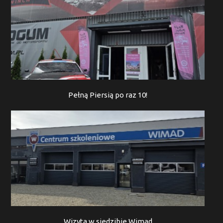
Pełną Piersią po raz 10!
Wizyta w siedzibie Wimad