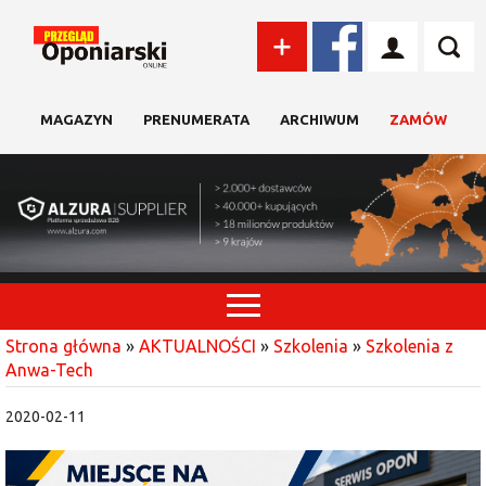
MAGAZYN
PRENUMERATA
ARCHIWUM
ZAMÓW
Strona główna
»
AKTUALNOŚCI
»
Szkolenia
»
Szkolenia z
Anwa-Tech
2020-02-11